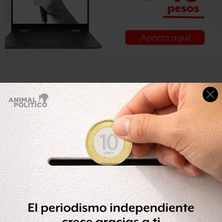
Gracias Chihuahuenses valeros@s y Pueblo de México
todo, el esfuerzo en la defensa de nuestra dignidad ha
rendido y seguirá rindiendo frutos. Sobre la cerrazón
triunfa la política: el diálogo y el consenso salen adelante.
Mañana tod@s al Angel de la Independencia. 11:00 hrs.
pic.twitter.com/YhmjQs7f3Q
— Javier Corral Jurado (@Javier_Corral)
February 4, 2018
Otro de los puntos de acuerdo es que la Procuraduría
General de la República (PGR) llevará a cabo las
solicitudes de detención inmediata con fines de
extradición en contra del exgobernador César Duarte