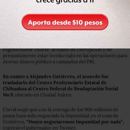
Jáquez.
“Con objeto de garantizar celeridad y certeza en la
impartición de justicia”, se lee en el acuerdo, la Fiscalía
General del Estado de Chihuahua acompañará y fungirá
bajo la figura jurídica de coadyuvante, por las once
órdenes de aprehensión que se han girado en contra del
exgobernador Duarte, acusado de corrupción y de
presuntamente estar involucrado en las operaciones para
desviar dinero público a campañas del PRI.
En cuanto a Alejandro Gutiérrez, el acuerdo fue
trasladarlo del Centro Penitenciario Estatal de
Chihuahua al Centro Federal de Readaptación Social
No.9,
ubicado en Ciudad Juárez.
Corral negó que con la entrega de los 900 millones de
pesos haya sido negociada la impunidad en el caso de
Gutiérrez.
“Nunca negociaremos Impunidad por nada”
,
expresó el gobernador en Twitter.