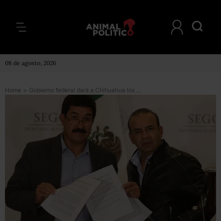
08 de agosto, 2026
Home
>
Gobierno federal dará a Chihuahua los 900 mdp exigidos por Corral; Caravana llega a la CDMX