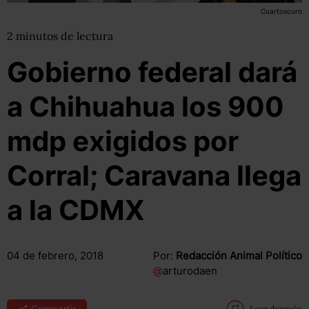
Cuartoscuro
2
minutos
de lectura
Gobierno federal dará
a Chihuahua los 900
mdp exigidos por
Corral; Caravana llega
a la CDMX
04 de febrero, 2018
Por:
Redacción Animal Político
@
arturodaen
Compartir
Leer después