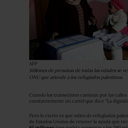
AFP
Millones de personas de todas las edades se ve
ONU que atiende a los refugiados palestinos.
Cuando los transeúntes caminan por las calles
constantemente un cartel que dice "La dignida
Pero lo cierto es que miles de refugiados pale
de Estados Unidos de retener la ayuda que rec
65 millones
(que podría aumentar a los 290 mil