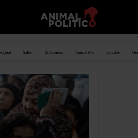
sigual
Salud
El Sabueso
Animal MX
Estados
Gén