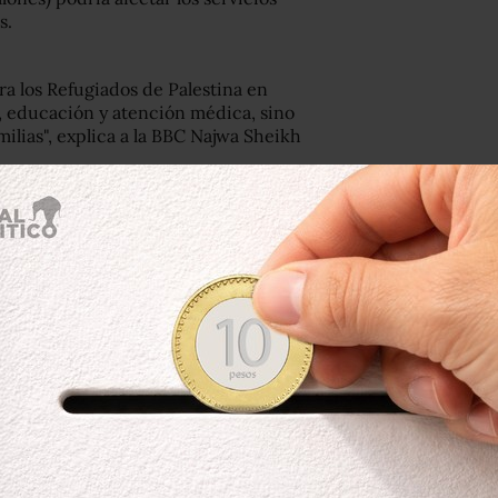
s.
a los Refugiados de Palestina en
, educación y atención médica, sino
ilias", explica a la BBC Najwa Sheikh
e los US$125 millones que planeaba
fugiados palestinos
 los palestinos a la amenaza de Donald