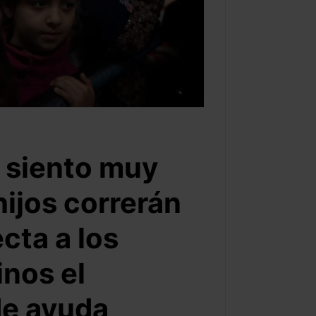
 siento muy
ijos correrán
cta a los
inos el
de ayuda