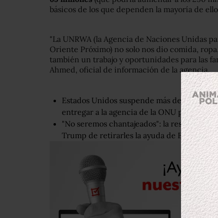
básicos de los que dependen la mayoría de ello
"La UNRWA (la Agencia de Naciones Unidas par
Oriente Próximo) no solo nos dio comida, ropa
también un trabajo y oportunidades para las fam
Ahmed, oficial de información de la agencia.
Estados Unidos suspende más de la mitad d
entregar a la agencia de la ONU para los re
"No seremos chantajeados": la respuesta de
Trump de retirarles la ayuda de EE.UU.