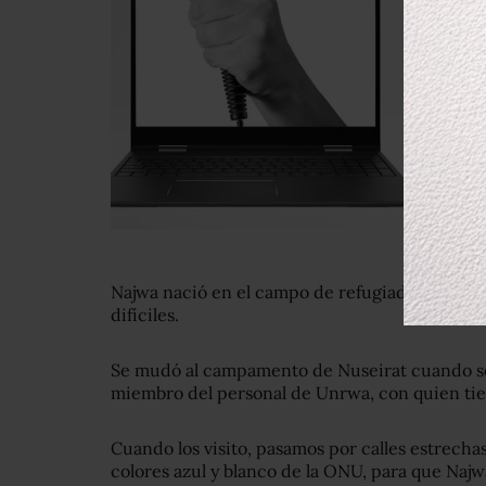
Najwa nació en el campo de refugiados de Jan 
difíciles.
Se mudó al campamento de Nuseirat cuando se
miembro del personal de Unrwa, con quien tien
Cuando los visito, pasamos por calles estrechas 
colores azul y blanco de la ONU, para que Na