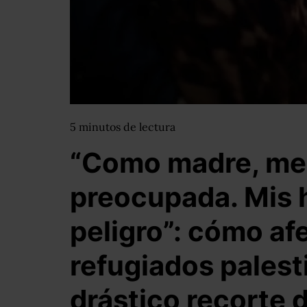
5
minutos
de lectura
“Como madre, me
preocupada. Mis h
peligro”: cómo afe
refugiados palest
drástico recorte 