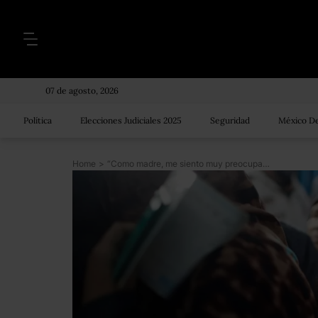
07 de agosto, 2026
Política
Elecciones Judiciales 2025
Seguridad
México De
Home
>
“Como madre, me siento muy preocupada. Mis hijos correrán peligro”: cómo afecta a los refugiados palestinos el drástico recorte de ayuda anunciado por el gobierno de Estados Unidos