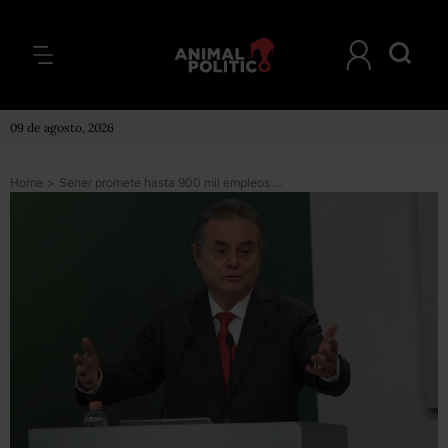
09 de agosto, 2026
Home
>
Sener promete hasta 900 mil empleos en los próximos 15 años gracias a Reforma Energética