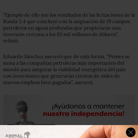
“Ejemplo de ello son los resultados de las licitaciones de la
Ronda 2.4 que concluyó con la asignación de 19 campos
petroleros en aguas profundas que propiciarán una
inversión cercana a los 93 mil millones de dólares”,
refirió.
Eduardo Sánchez aseveró que de esta forma, “Pemex se
suma a las compañías petroleras más importantes del
mundo para asegurar la viabilidad energética del país
con inversiones que generarán cientos de miles de
nuevos empleos bien pagados”, aseveró.