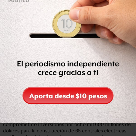
Destacó que en el sector eléctrico, la Comisión Federal
de Electricidad (CFE) participa junto con otras 32
empresas de 12 países en la producción y
comercialización de electricidad generada con energía
limpia. Gracias a esto, actualmente el país es el sexto
mercado más atractivo del mundo para las energías
limpias con inversiones proyectadas por casi 120 mil
millones dólares en los próximos años.
“Gracias a la reforma energética 39 empresas nuevas
ingresaron al mercado eléctrico nacional que han
comprometido inversiones por ocho mil 600 millones de
dólares para la construcción de 65 centrales eléctricas