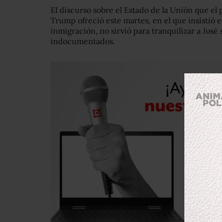
El discurso sobre el Estado de la Unión que e
Trump ofreció este martes, en el que insistió e
inmigración, no sirvió para tranquilizar a José 
indocumentados.