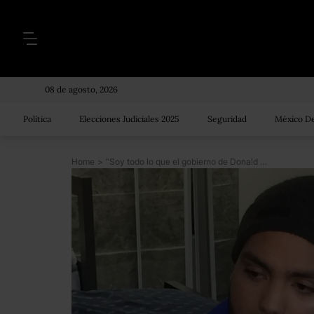
08 de agosto, 2026
Política
Elecciones Judiciales 2025
Seguridad
México De
Home
>
“Soy todo lo que el gobierno de Donald Trump odia”: el joven latino que no quiere ser moneda de cambio para el gobierno de Estados Unidos