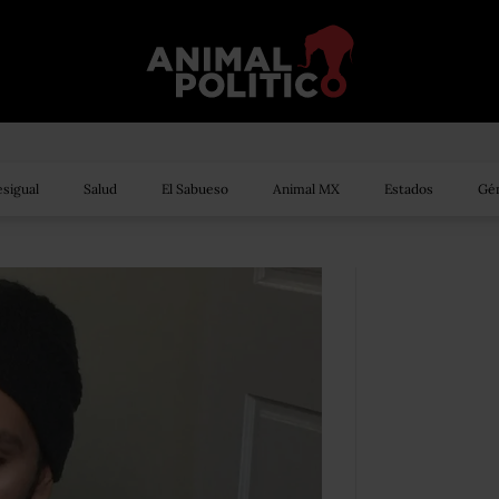
sigual
Salud
El Sabueso
Animal MX
Estados
Gén