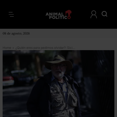
08 de agosto, 2026
Home
>
¿Quién eres para pedirnos olvidar?: Sicilia reclama a López Obrador por amnistía a criminales