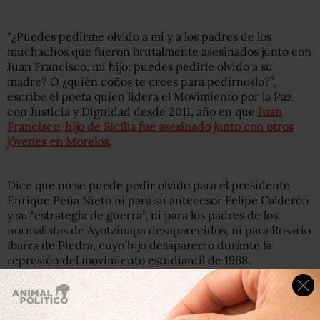
“¿Puedes pedirme olvido a mí y a los padres de los
muchachos que fueron brutalmente asesinados junto con
Juan Francisco, mi hijo; puedes pedirle olvido a su
madre? O ¿quién coños te crees para pedírnoslo?”,
escribe el poeta quien lidera el Movimiento por la Paz
con Justicia y Dignidad desde 2011, año en que
Juan
Francisco, hijo de Sicilia fue asesinado junto con otros
jóvenes en Morelos.
Dice que no se puede pedir olvido para el presidente
Enrique Peña Nieto ni para su antecesor Felipe Calderón
y su “estrategia de guerra”, ni para los padres de los
normalistas de Ayotzinapa desaparecidos, ni para Rosario
Ibarra de Piedra, cuyo hijo desapareció durante la
represión del movimiento estudiantil de 1968.
“Confundes amnistía con el perdón”, dice Sicilia y “no son
lo mismo, Andrés”, expone el poeta en la misiva publicada