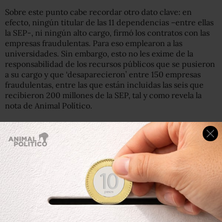
Sobre este punto cabe recordar otro dato clave: en
efecto, ningún titular de las 11 dependencias –entre ellas
la SEP-, ni ningún alto cargo, firmó los contratos con las
empresas fraudulentas. Para eso emplearon a las
universidades. Sin embargo, esto no les exime de la
responsabilidad de los recursos públicos que se pusieron
a su cargo y que ‘desaparecieron’ entre 150 empresas
fraudulentas, entre las que están incluidas las seis que
recibieron 200 millones de la SEP, tal y como revela la
nota de Animal Político.
Carta de la SEP
En relación a la nota publicada en Animal Político, del 4
de enero de 2018, firmada por los periodistas Manu
Urestes y Nayeli Roldán, con el encabezado: La Estafa
Maestra: la SEP dio 200 millones a red de empresas
investigadas como fantasmas, en la que se resalta: “El
Servicio de Administración Tributaria (SAT) informó que
investiga a una red de cinco empresas vinculadas entre