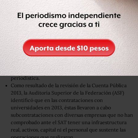
sí y que presuntamente desviaron más de 200 millones
de pesos de la Secretaría de Educación Pública, durante
2013”, me permito hacer las siguientes precisiones:
La SEP en 2013, convino con la Universidad Autónoma
del Estado de México (UAEM) la prestación del
servicio de digitalización de los archivos de cédulas
profesionales.
La Secretaría no ha llevado ninguna contratación, ni
pago alguno con las empresas citadas en la nota
periodística.
Como resultado de la revisión de la Cuenta Pública
2013, la Auditoría Superior de la Federación (ASF)
identificó que en las contrataciones con
universidades en 2013, éstas llevaron a cabo
subcontrataciones con diversas empresas que no han
comprobado ante el SAT tener una infraestructura
real, activos, capital ni el personal que sustente las
operaciones que realizaron.