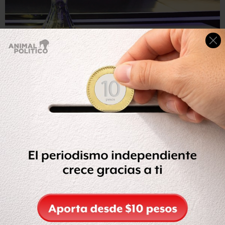
Getty Images
Este es el trofeo que se entregará en junio de 2019 al
ganador de la primera Liga de las Naciones.
Lo cierto que la fórmula para determinar al campeón de
la Liga de las Naciones no resulta tan difícil ya que éste
saldrá de una mini final entre los cuatro ganadores de
grupo en la máxima división que se disputará en junio de
2019.
Pero a partir de allí
se comienza a complicar un poco
más el panorama
ya que la nueva competición también
tendrá como aliciente cuatro cupos de clasificación para
la Eurocopa de 2020.