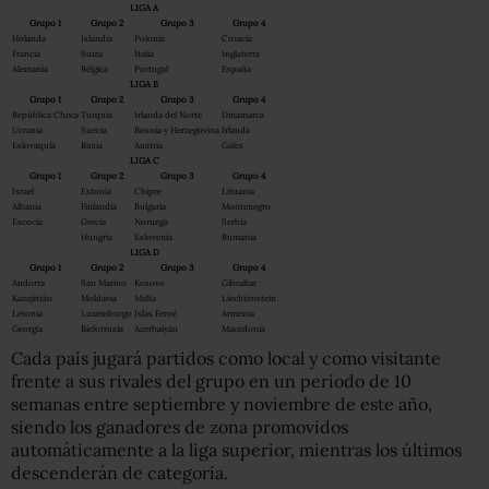
LIGA A
Grupo 1
Grupo 2
Grupo 3
Grupo 4
Holanda
Islandia
Polonia
Croacia
Francia
Suiza
Italia
Inglaterra
Alemania
Bélgica
Portugal
España
LIGA B
Grupo 1
Grupo 2
Grupo 3
Grupo 4
República Checa
Turquía
Irlanda del Norte
Dinamarca
Ucrania
Suecia
Bosnia y Herzegovina
Irlanda
Eslovaquia
Rusia
Austria
Gales
LIGA C
Grupo 1
Grupo 2
Grupo 3
Grupo 4
Israel
Estonia
Chipre
Lituania
Albania
Finlandia
Bulgaria
Montenegro
Escocia
Grecia
Noruega
Serbia
Hungría
Eslovenia
Rumania
LIGA D
Grupo 1
Grupo 2
Grupo 3
Grupo 4
Andorra
San Marino
Kosovo
Gibraltar
Kazajistán
Moldavia
Malta
Liechtenstein
Letonia
Luxemburgo
Islas Feroé
Armenia
Georgia
Bielorrusia
Azerbaiyán
Macedonia
Cada país jugará partidos como local y como visitante
frente a sus rivales del grupo en un período de 10
semanas entre septiembre y noviembre de este año,
siendo los ganadores de zona promovidos
automáticamente a la liga superior, mientras los últimos
descenderán de categoría.