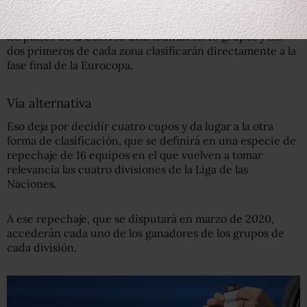
La principal vía de acceso se jugará a lo largo de 2019 con
un formato de eliminatorias tradicional en el que todos
los países de la UEFA se distribuirán en 10 grupos y los
dos primeros de cada zona clasificarán directamente a la
fase final de la Eurocopa.
Vía alternativa
Eso deja por decidir cuatro cupos y da lugar a la otra
forma de clasificación, que se definirá en una especie de
repechaje de 16 equipos en el que vuelven a tomar
relevancia las cuatro divisiones de la Liga de las
Naciones.
A ese repechaje, que se disputará en marzo de 2020,
accederán cada uno de los ganadores de los grupos de
cada división.