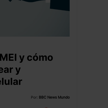
IMEI y cómo
ear y
lular
Por:
BBC News Mundo