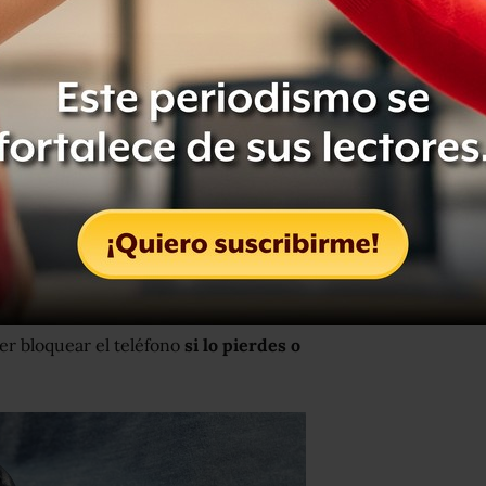
 celular: El IMEI se mostrará
 opción
"Acerca del teléfono"
y lo
ina con el número impreso.
e trasera de tu teléfono o en la
ignifica. Pero ¿para qué puedes
er bloquear el teléfono
si
lo pierdes
o