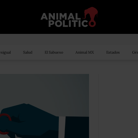
sigual
Salud
El Sabueso
Animal MX
Estados
Gén