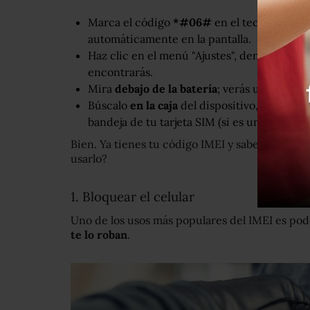
Marca el código
*#06#
en el teclado de tu
automáticamente en la pantalla.
Haz clic en el menú "Ajustes", dentro de la
encontrarás.
Mira
debajo de la batería
; verás una pegat
Búscalo
en la caja
del dispositivo, en la part
bandeja de tu tarjeta SIM (si es un iPhone).
Bien. Ya tienes tu código IMEI y sabes lo que s
usarlo?
1. Bloquear el celular
Uno de los usos más populares del IMEI es pod
te lo roban
.