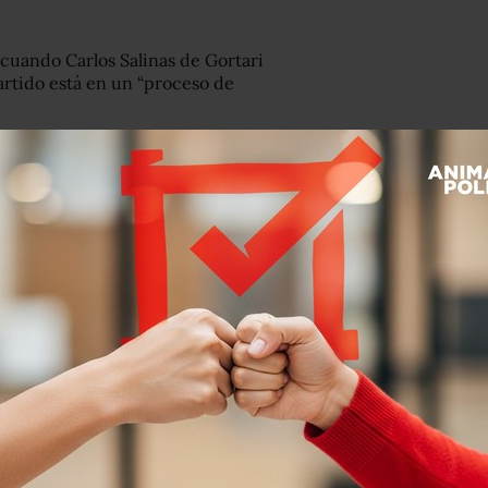
cuando Carlos Salinas de Gortari
partido está en un “proceso de
 que el precandidato presidencial
ales. “No es una gente confiable”,