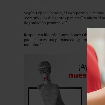
Según López Obrador, el PAN perdió el rumbo 
“compró a los dirigentes panistas”, y ahora el 
degradación progresiva”.
Respecto a Ricardo Anaya, López Obrador dijo
panista no es una persona congruente o con ide
mencionó.