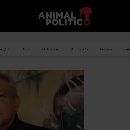
sigual
Salud
El Sabueso
Animal MX
Estados
Gén