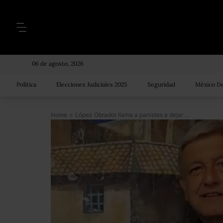
06 de agosto, 2026
Política
Elecciones Judiciales 2025
Seguridad
México De
Home
>
López Obrador llama a panistas a dejar su partido para apoyar a Morena