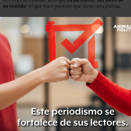
su vestido
" el que hace parecer que tiene otra pierna.
https://twitter.com/RWitherspoon/status/956609587620
De cualquier manera, la actriz no fue la única que ganó
una extremidad adicional en este número de la revista.
En una fotografía que estuvo publicada en la página web
de
Vanit
y
Fair
, ahora ya retirada, la conductora
Oprah
Winfrey
aparece con una tercera mano.