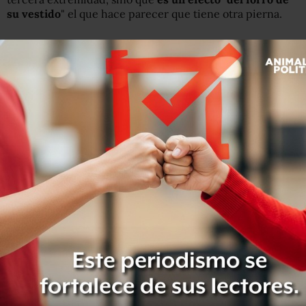
su vestido
" el que hace parecer que tiene otra pierna.
https://twitter.com/RWitherspoon/status/956609587620
De cualquier manera, la actriz no fue la única que ganó
una extremidad adicional en este número de la revista.
En una fotografía que estuvo publicada en la página web
de
Vanit
y
Fair
, ahora ya retirada, la conductora
Oprah
Winfrey
aparece con una tercera mano.