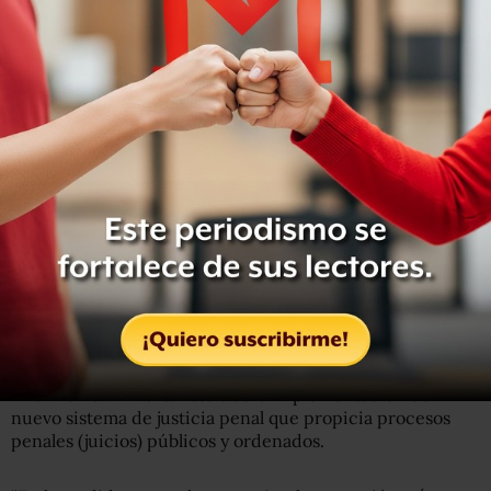
es encarcelada. Aquí el resultado es de apenas 0.19.
En otros indicadores que componen este eje los
resultados también son negativos.
En tiempo y efectividad en la denuncia el resultado es de
solo 0.29, sobre la existencia de corrupción, la
calificación es la misma. En cuanto a si no existe
discriminación, el indicador es de apenas 0.28, mientras
que en el apartado “libre de la influencia gubernamental
en las investigaciones”, la calificación es de 0.29.
El único componente del eje justicia penal en donde
México sí presenta una mejoría considerable es en el
“
debido proceso
” que pasó de 0.34 en 2016 a 0.43 en el
informe 2017 – 2018. Esto tras la implementación del
nuevo sistema de justicia penal que propicia procesos
penales (juicios) públicos y ordenados.