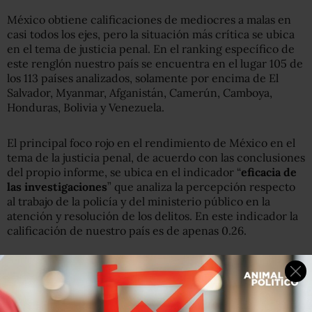
México obtiene calificaciones de mediocres a malas en
casi todos los ejes, pero la situación más crítica se ubica
en el tema de justicia penal. En el ranking específico de
este renglón nuestro país se encuentra en el lugar 105 de
los 113 países analizados, solamente por encima de El
Salvador, Myanmar, Afganistán, Camerún, Camboya,
Honduras, Bolivia y Venezuela.
El principal foco rojo en el rendimiento de México en el
tema de la justicia penal, de acuerdo con las conclusiones
del propio informe, se ubica en el indicador “
eficacia de
las investigaciones
” que analiza la percepción respecto
al trabajo de la policía y del ministerio público en la
atención y resolución de los delitos. En este indicador la
calificación de nuestro país es de apenas 0.26.
El único indicador en el que nuestro país presenta un
resultado más bajo es en el de “efectividad del sistema
penitenciario” donde se analiza si, desde la percepción
de las personas, funciona la readaptación de la gente que