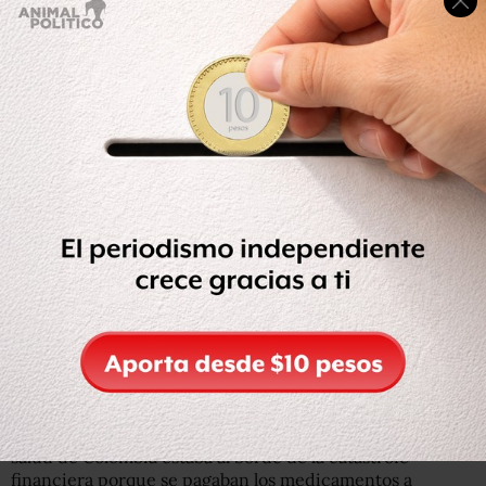
Esperé el diagnostico claro y al final decidí quedarme
para también estar ocupado. Aunque muchas veces me
pregunté durante este tiempo si me excedí con esa
decisión.
Durante su gestión usted había dado duras batallas por
sacar adelante ciertas políticas que de una u otra
manera tienen una relación directa con su
enfermedad…
En este tema es justo donde vienen las conexiones
extrañas con mi enfermedad, con mi cáncer.
Empiezo con la primera. Una de las tareas más difíciles
que me tocó a mí en el ministerio desde el comienzo fue
ponerle orden al desorden de los medicamentos. Por
razones de un mal diseño institucional el sistema de
salud de Colombia estaba al borde de la catástrofe
financiera porque se pagaban los medicamentos a