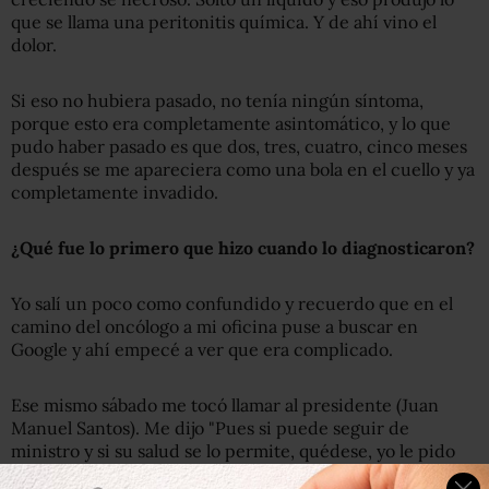
que se llama una peritonitis química. Y de ahí vino el
dolor.
Si eso no hubiera pasado, no tenía ningún síntoma,
porque esto era completamente asintomático, y lo que
pudo haber pasado es que dos, tres, cuatro, cinco meses
después se me apareciera como una bola en el cuello y ya
completamente invadido.
¿Qué fue lo primero que hizo cuando lo diagnosticaron?
Yo salí un poco como confundido y recuerdo que en el
camino del oncólogo a mi oficina puse a buscar en
Google y ahí empecé a ver que era complicado.
Ese mismo sábado me tocó llamar al presidente (Juan
Manuel Santos). Me dijo "Pues si puede seguir de
ministro y si su salud se lo permite, quédese, yo le pido
que se quede".