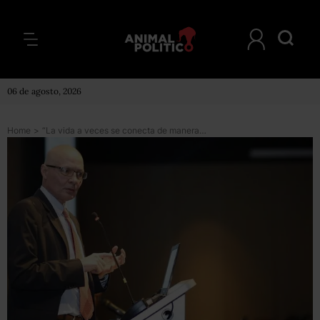
06 de agosto, 2026
Home
>
“La vida a veces se conecta de maneras imprevisibles”: la paradójica historia de Alejandro Gaviria, el ministro de Salud de Colombia, que se enfermó de cáncer