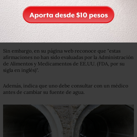
"transportan rápidamente en contenedores refrigerados"
para ser distribuida.
Según esta empresa, el
"agua cruda"
mantiene la piel
hidratada, reduce las arrugas y aumenta la flexibilidad y
la fuerza de las articulaciones.
Sin embargo, en su página web reconoce que "estas
afirmaciones no han sido evaluadas por la Administración
de Alimentos y Medicamentos de EE.UU. (FDA, por su
sigla en inglés)".
Además, indica que uno debe consultar con un médico
antes de cambiar su fuente de agua.