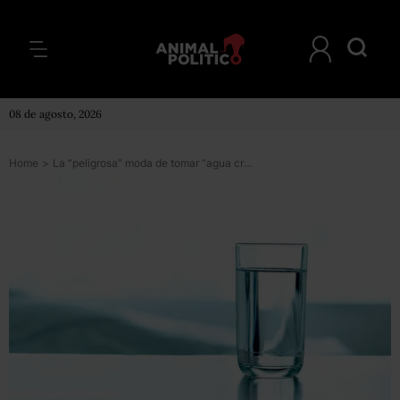
08 de agosto, 2026
Home
>
La “peligrosa” moda de tomar “agua cruda” que triunfa en Silicon Valley