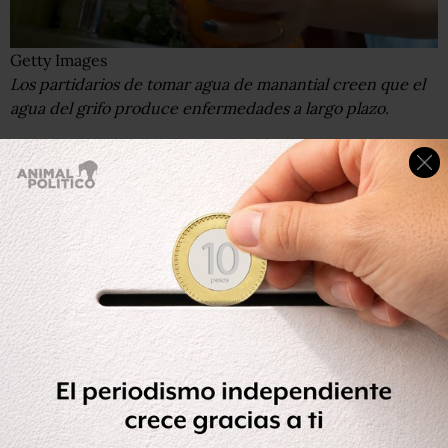
Getty Images
Los partidarios de tomar agua de manantial creen que el
agua del grifo produce enfermedades a largo plazo.
Entre sus clientes hay conocidos emprendedores de
Silicon Valley.
Al comprar el agua por internet, los consumidores deben
ordenar como mínimo cuatro botellas de nueve litros,
cada una a US$16. Si piden 20 botellas, cada una cuesta
US$12.
Se trata de un precio que no todos se pueden permitir.
Live Water explica en su página web que recogen el agua
"en jarras de vidrio sin plomo reutilizables" y la