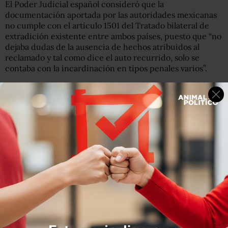
El Poder Judicial español consideró que la
documentación aportada por las autoridades mexicanas
no cumple con el artículo 1501 del Tratado bilateral de
extradición existente entre ambos países, puesto que “no
dejaba dudas de la ausencia de hechos atribuidos al
reclamado y tal como dice el auto recurrido, solo se
contaba con la incardinación en tipos penales varios”.
Lee: Quiénes son los cómplices que ayudaron a Duarte a
desviar recursos en Veracruz.
Luego de la denegación por motivos formales, el Pleno
acordó que las autoridades de México podrán hacer un
nuevo reclamo, sobre la extradición del acusado.