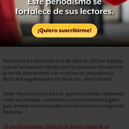
Nava Soria fue detenido el 19 de abril de 2017 en España,
tras ser acusado en México por su presunto vínculo con
la red de operaciones con recursos de procedencia
ilícita del exgobernador de Veracruz, Javier Duarte.
Javier Nava está en la lista de quienes habrían colaborado
como accionistas, contadores o representantes legales
para desviar recursos públicos e invertirlos en empresas
fantasma.
Te puede interesar: Edificio de lujo en Masaryk es