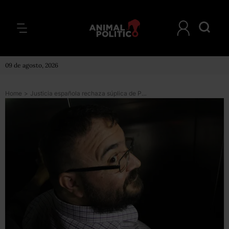
09 de agosto, 2026
Home
>
Justicia española rechaza súplica de PGR para extraditar a presunto cómplice de Javier Duarte