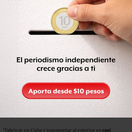
BBC
En el sitio web, escrito en inglés y español, se ven todos
los modelos de camisetas y se explica cada uno de los
estampados. Cada una cuesta US$28. (Foto: Clandestina)
Allí la revista explica que las camisetas que se venden
online se producen y comercializan
en
EE.UU.
, a partir
del diseño original que es enviado desde Cuba.
Es algo que las creadoras de la marca no esconden.
"Todos nuestros productos son diseñados en La Habana y
hechos en EE.UU. porque
no tenemos mucha opción
", se
sinceran en el sitio.
"Fabricar en Cuba y transportar al exterior es
casi