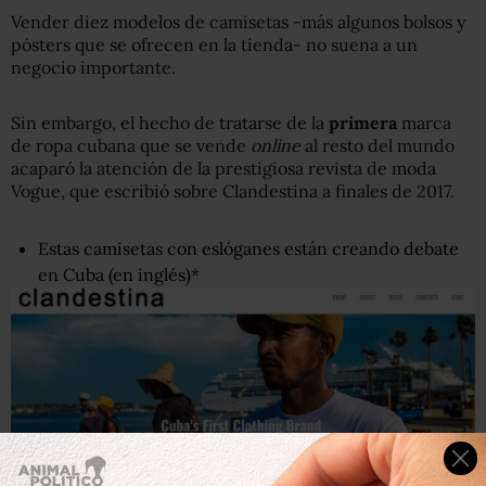
Vender diez modelos de camisetas -más algunos bolsos y
pósters que se ofrecen en la tienda- no suena a un
negocio importante.
Sin embargo, el hecho de tratarse de la
primera
marca
de ropa cubana que se vende
online
al resto del mundo
acaparó la atención de la prestigiosa revista de moda
Vogue, que escribió sobre Clandestina a finales de 2017.
Estas camisetas con eslóganes están creando debate
en Cuba (en inglés)*