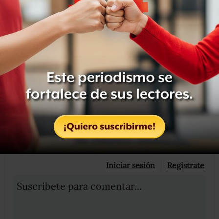
Cuauhtémoc Blanco, como promesa de combate contra
quienes hayan cometido actos de corrupción en el
estado.
Compartir
Leer después
OCULTAR COMENTARIOS
Iniciar sesión
Registrate
Suscribete para comentar...