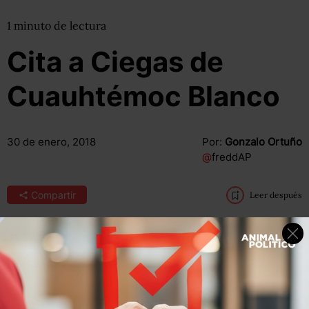
1
minuto
de lectura
Cita a Ciegas de
Cuauhtémoc Blanco
30 de enero, 2018
Por:
Gonzalo Ortuño
@
freddAP
Compartir
Leer después
“Hay que darle con todo a esas personas que le han hecho
mal a la gente, y al que la tenga que pagar que la tenga
que pagar”: dijo el aspirante al gobierno de Morelos,