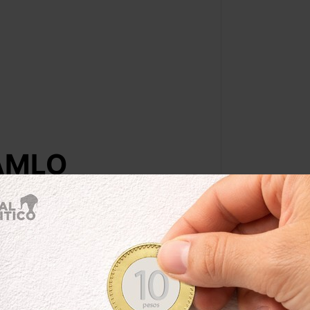
 AMLO
Por:
Gonzalo Ortuño
@
freddAP
Leer después