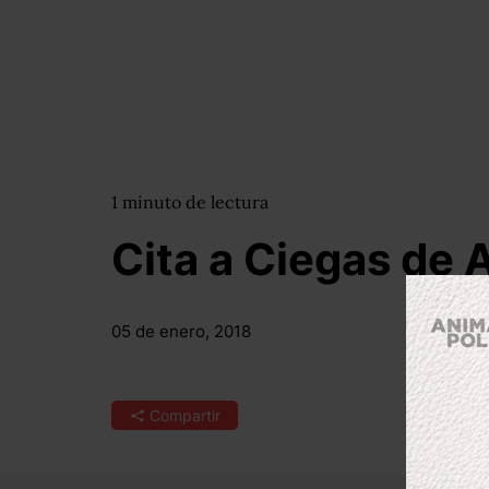
1
minuto
de lectura
Cita a Ciegas de
05 de enero, 2018
Compartir