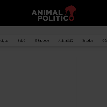
sigual
Salud
El Sabueso
Animal MX
Estados
Gén