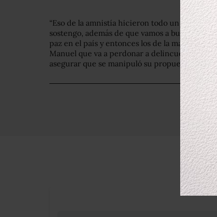
“Eso de la amnistía hicieron todo un escándal
sostengo, además de que vamos a buscar todas 
paz en el país y entonces los de la mafia del po
Manuel que va a perdonar a delincuentes”: sos
asegurar que se manipuló su propuesta de amn