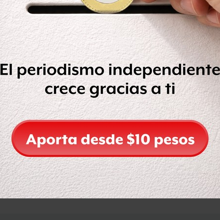
o, hice un planteamiento que lo
las posibilidades para conseguir la
der dijeron ¡ah! aquí está Andrés
tuvo el dirigente de Morena al
istía a delincuentes.
Compartir
Leer después
OCULTAR COMENTARIOS