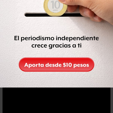
4- Just My Imagination, 2009
Este tema es una muestra de los múltiples registros de
The Cranberries.
Podían pasar de la furia de
Zombie
a la dulzura y
optimismo de
Just my Imagination
sin despeinarse.