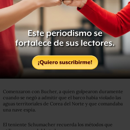
Getty Images
Guías vestidos con trajes militares son los encargados de
dar un tour por el USS Pueblo a los visitantes en
Pyongyang.
Comenzaron con Bucher, a quien golpearon duramente
cuando se negó a admitir que el barco había violado las
aguas territoriales de Corea del Norte y que comandaba
una nave espía.
El teniente Schumacher recuerda los métodos que