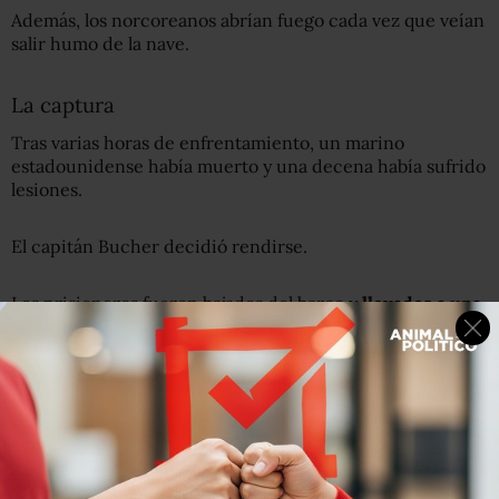
Además, los norcoreanos abrían fuego cada vez que veían
salir humo de la nave.
La captura
Tras varias horas de enfrentamiento, un marino
estadounidense había muerto y una decena había sufrido
lesiones.
El capitán Bucher decidió rendirse.
Los prisioneros fueron bajados del barco y
llevados a una
prisión de Pyongyang
, la capital de Corea del Norte. Ahí
el objetivo del gobierno norcoreano fue obtener toda la
información posible de la tripulación.