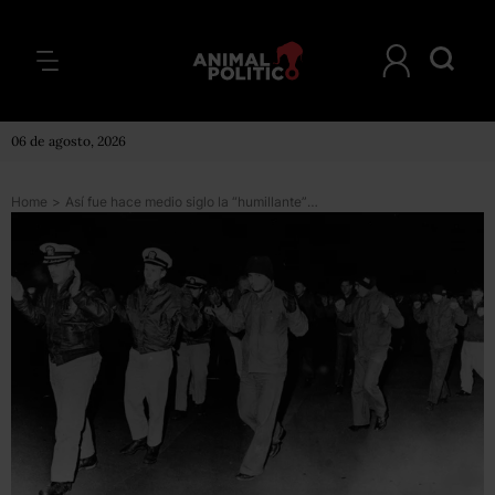
06 de agosto, 2026
Home
>
Así fue hace medio siglo la “humillante” captura por parte de Corea del Norte del USS Pueblo, el único buque militar de EE.UU. que sigue en manos de otro país