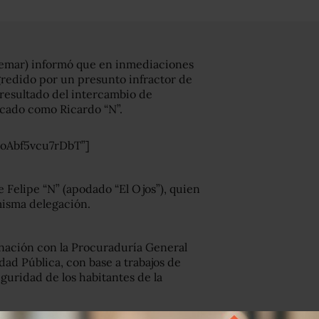
emar) informó que en inmediaciones
gredido por un presunto infractor de
o resultado del intercambio de
ficado como Ricardo “N”.
9oAbf5vcu7rDbT”]
 Felipe “N” (apodado “El Ojos”), quien
 misma delegación.
inación con la Procuraduría General
dad Pública, con base a trabajos de
eguridad de los habitantes de la