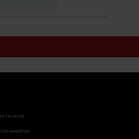
io General
con nosotros