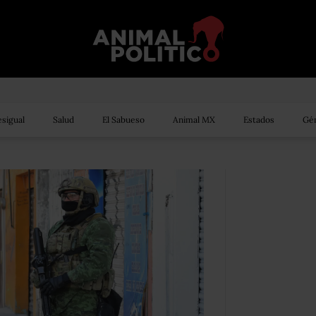
sigual
Salud
El Sabueso
Animal MX
Estados
Gén