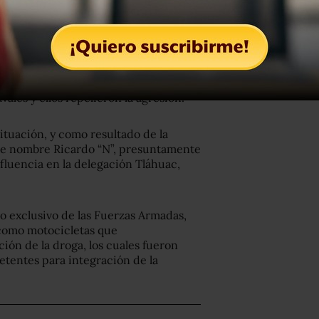
actor de la ley se percató de la
a e ingresó a un domicilio, desde el
ales y ellos repelieron la agresión.
situación, y como resultado de la
y de nombre Ricardo “N”, presuntamente
fluencia en la delegación Tláhuac,
o exclusivo de las Fuerzas Armadas,
 como motocicletas que
ión de la droga, los cuales fueron
etentes para integración de la