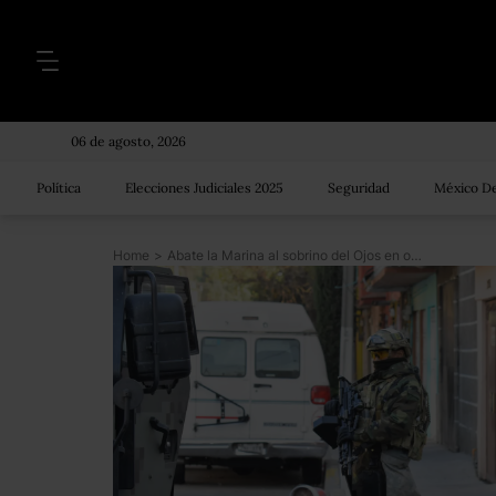
06 de agosto, 2026
Política
Elecciones Judiciales 2025
Seguridad
México De
Home
>
Abate la Marina al sobrino del Ojos en operativo en Tláhuac