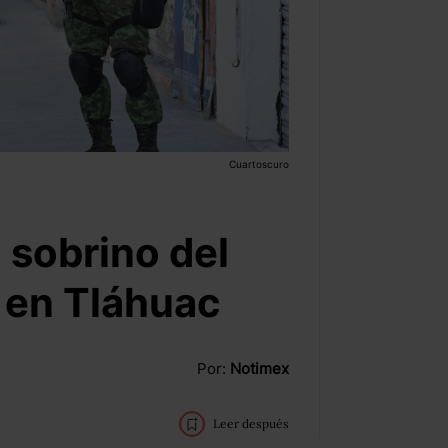
Cuartoscuro
 sobrino del
 en Tláhuac
Por:
Notimex
Leer después