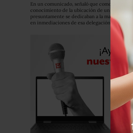
En un comunicado, señaló que como producto 
conocimiento de la ubicación de un domicilio
presuntamente se dedicaban a la maquila y di
en inmediaciones de esa delegación.