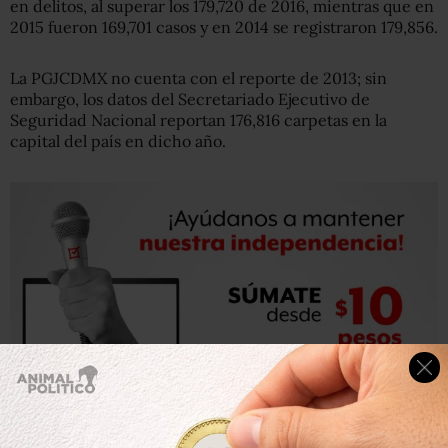
en delitos, al superar los 179,720 de 2016, mientras que en
2015 fueron 169,701 casos y en 2014 se registraron 179,856.
La PGJCDMX no cuenta con el reporte de 2013; sin
embargo, los datos del Secretariado Ejecutivo de
Seguridad Nacional reportan 176,816 carpetas en la
capital del país en dicho año.