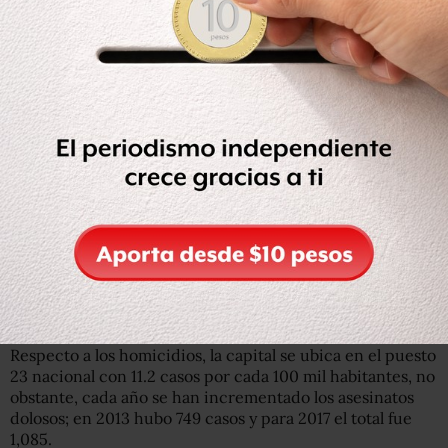
Los delitos de alto impacto que más se cometieron
durante 2017 fueron: robo de autos, 11,121 (30.5 diarios),
robo a transeúnte en vía pública con violencia, 6,706
(18.4), robo a negocios con violencia, 2,722 (4.8), lesiones
dolosas por arma de fuego, 1,821 (5.0), otros robos entre
los que se incluyen a cuentahabientes y repartidores,
1,741 (4.8).
La Procuraduría capitalina destacó que en delitos de alto
impacto Ciudad de México se ubica por debajo de la
media nacional, al ocupar el lugar 23 de las entidades,
con 231.8 delitos de alto impacto por cada 100 mil
habitantes.
Respecto a los homicidios, la capital se ubica en el puesto
23 nacional con 11.2 casos por cada 100 mil habitantes, no
obstante, cada año se han incrementado los asesinatos
dolosos; en 2013 hubo 749 casos y para 2017 el total fue
1,085.