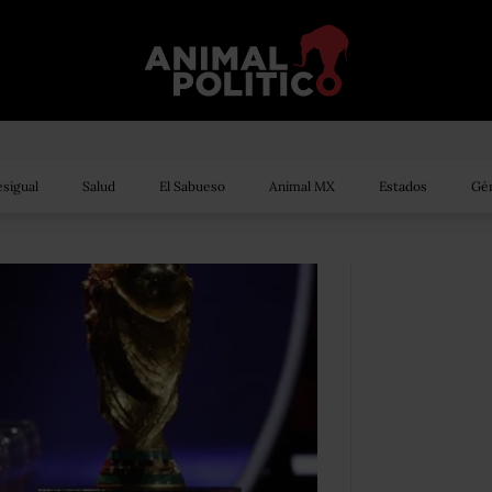
sigual
Salud
El Sabueso
Animal MX
Estados
Gén