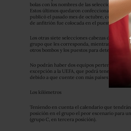
bolas con los nombres de las selecciones situa
Estos últimos quedaron confeccionados en base
publicó el pasado mes de octubre, con la exce
de anfitrión fue colocada en el puesto 1 del gr
Los otras siete selecciones cabezas de serie ta
grupo que les corresponda, mientras que lueg
otros bombos y los puestos para determinar en 
No podrán haber dos equipos pertenecientes 
excepción a la UEFA, que podrá tener un máxi
debido a que cuente con más países clasificad
Los kilómetros
Teniendo en cuenta el calendario que tendrán 
posición en el grupo el peor escenario para un
(grupo C, en tercera posición).