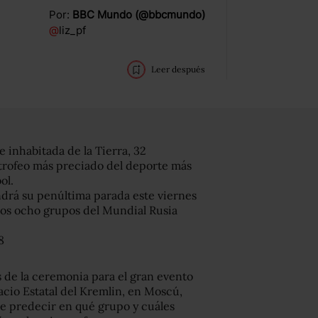
Por:
BBC Mundo (@bbcmundo)
@
liz_pf
Leer después
 inhabitada de la Tierra, 32
 trofeo más preciado del deporte más
ol.
ndrá su penúltima parada este viernes
 los ocho grupos del Mundial Rusia
8
s de la ceremonia para el gran evento
lacio Estatal del Kremlin, en Moscú,
e predecir en qué grupo y cuáles