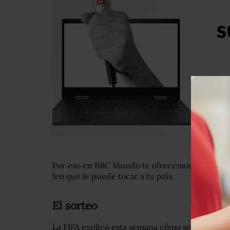
Por eso en BBC Mundo te ofrecemos una pequeñ
feo que le puede tocar a tu país.
El sorteo
La FIFA explicó esta semana cómo se desarrollar