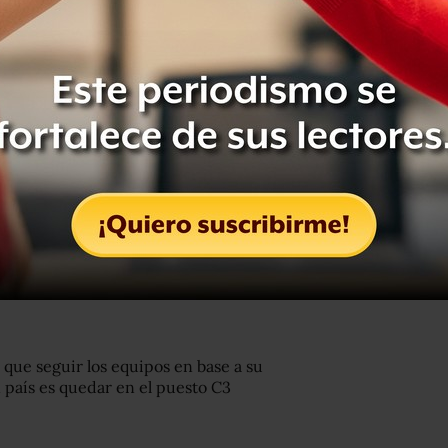
das en cada uno de los bombos.
 a la clasificación que el organismo
pción de Rusia, que por su condición
upo A.
mbién se situarán en el puesto 1 del
o de irán sorteando sucesivamente los
qué posición jugarán las selecciones.
a una misma confederación con
mo de dos representantes por zona
os que grupos.
que seguir los equipos en base a su
 país es quedar en el puesto C3