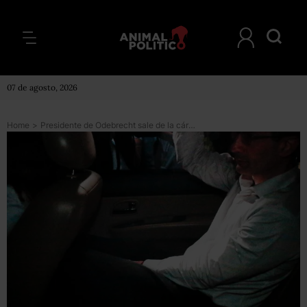
07 de agosto, 2026
Home
>
Presidente de Odebrecht sale de la cárcel; enfrentará prisión domiciliaria en su mansión