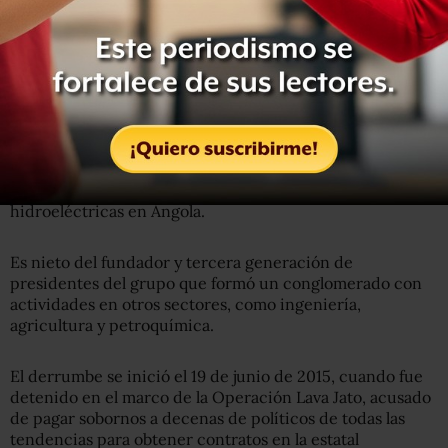
Dirigió la mayor constructora de América Latina,
responsable de obras en todo el mundo, desde el estadio
del equipo de baloncesto Miami Heat hasta usinas
hidroeléctricas en Angola.
Es nieto del fundador y tercera generación de
presidentes del grupo que formó un conglomerado con
actividades en otros sectores, como ingeniería,
agricultura y petroquímica.
El derrumbe se inició el 19 de junio de 2015, cuando fue
detenido en el marco de la Operación Lava Jato, acusado
de pagar sobornos a decenas de políticos de todas las
tendencias para obtener contratos en la estatal