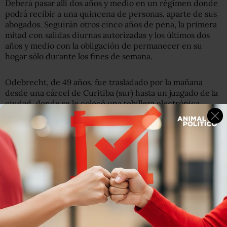
Deberá pasar allí dos años y medio en un régimen donde
podrá recibir a una quincena de personas, aparte de sus
abogados. Seguirán otros cinco años de pena, la primera
mitad con salidas diurnas autorizadas y los últimos dos
años y medio con la obligación de permanecer en su
hogar sólo durante los fines de semana.
Odebrecht, de 49 años, fue trasladado por la mañana
desde una cárcel de Curitiba (sur) hasta un juzgado de la
ciudad, donde se le colocó una tobillera electrónica,
antes de partir en una avioneta particular, constataron
periodistas de la AFP.