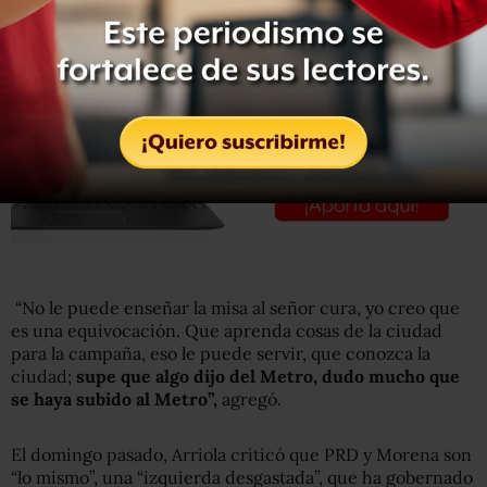
“
No le puede enseñar la misa al señor cura, yo creo que
es una equivocación. Que aprenda cosas de la ciudad
para la campaña, eso le puede servir, que conozca la
ciudad;
supe que algo dijo del Metro, dudo mucho que
se haya subido al Metro”,
agregó.
El domingo pasado, Arriola criticó que PRD y Morena son
“lo mismo”, una “izquierda desgastada”, que ha gobernado