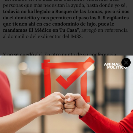
personas que más necesitan la ayuda, hasta donde yo sé,
todavía no ha llegado a Bosque de las Lomas, pero si nos
da el domicilio y nos permiten el paso los 8, 9 vigilantes
que tienen ahí en ese condominio de lujo, pues le
mandamos El Médico en Tu Casa”
, agregó en referencia
al domicilio del exdirector del IMSS.
Y no se quedó ahí. En otro punto de su conferencia,
Mancera mencionó que Arriola “es un buen muchacho”,
aunque a su parecer no conoce la Ciudad.
“Es buen administrador, yo no tengo ninguna queja, me
parece que es un servidor público que ha estado en su
trabajo, en su chamba; pero pasar de eso a criticar a los
programas sociales o criticar a lo que a tanta gente le
sirve, me parece que es un exceso, no nos va a enseñar él
de programas sociales, ¿no?”, dijo Mancera.