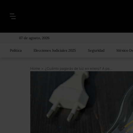
07 de agosto, 2026
Política
Elecciones Judiciales 2025
Seguridad
México De
Home
>
¿Cuánto pagarás de luz en enero? A partir de 2018 cambiarán las tarifas en todo el país