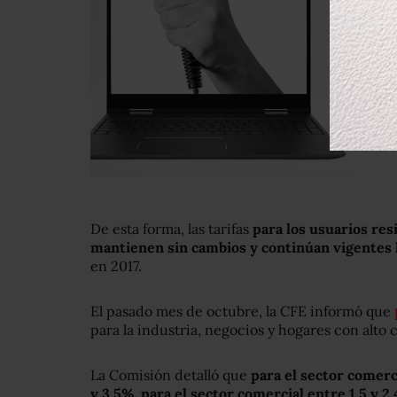
De esta forma, las tarifas
para los usuarios resid
mantienen sin cambios y continúan vigentes
en 2017.
El pasado mes de octubre, la CFE informó que
para la industria, negocios y hogares con alto
La Comisión detalló que
para el sector comerc
y 3.5%, para el sector comercial entre 1.5 y 2