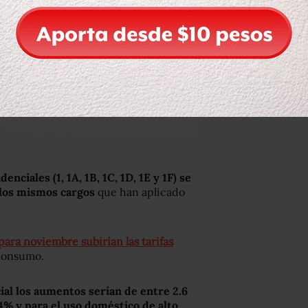
enciales (1, 1A, 1B, 1C, 1D, 1E y 1F) se
 los mismos cargos
que han aplicado
para noviembre subirían las tarifas
 consumo.
ial los aumentos serían de entre 2.6
.4% y para el uso doméstico de alto