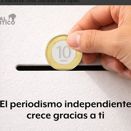
a marzo de 2018. Durante este lapso,
tualización tendencial de las tarifas
17.
fa cada mes de manera sencilla,
la CFE
 donde se puede ubicar los nuevos
vo esquema tarifario determinado por
ecretaría de Hacienda y Crédito Público
s de estímulo.