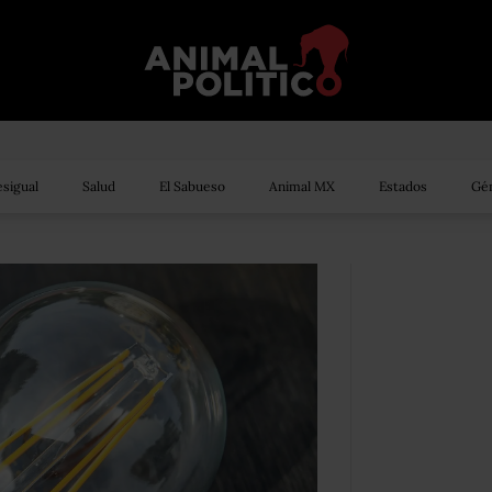
sigual
Salud
El Sabueso
Animal MX
Estados
Gén