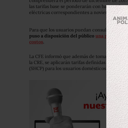
comprenderá el periodo de diciembre de 2017 
las tarifas base se ponderarán con base en la ac
eléctricas correspondientes a noviembre de 20
Para que los usuarios puedan consultar la tari
puso a disposición del público
una página web
costos
.
La CFE informó que además de tomar este nue
la CRE, se aplicarán tarifas definidas por la S
(SHCP) para los usuarios domésticos y agrícola