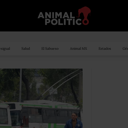
sigual
Salud
El Sabueso
Animal MX
Estados
Gén