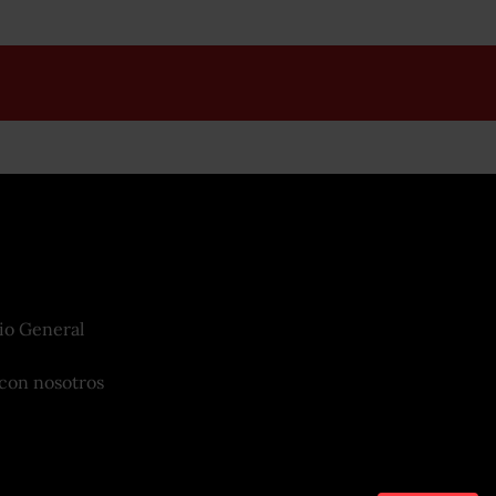
io General
con nosotros