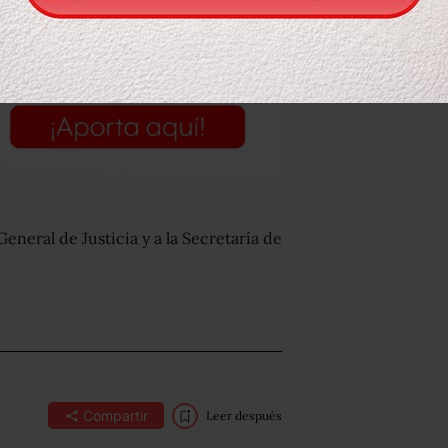
General de Justicia y a la Secretaría de
Compartir
Leer después