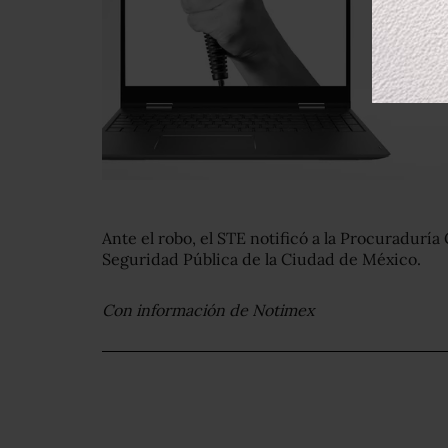
Ante el robo, el STE notificó a la Procuraduría 
Seguridad Pública de la Ciudad de México.
Con información de Notimex