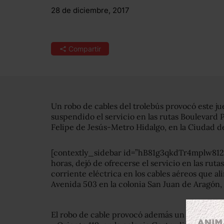
28 de diciembre, 2017
Compartir
Un robo de cables del trolebús provocó este j
suspendido el servicio en las rutas Boulevard 
Felipe de Jesús-Metro Hidalgo, en la Ciudad d
[contextly_sidebar id=”hB81g3qkdTr4mplw812
horas, dejó de ofrecerse el servicio en las rut
corriente eléctrica en los cables aéreos que al
Avenida 503 en la colonia San Juan de Aragón, 
El robo de cable provocó además un corto cir