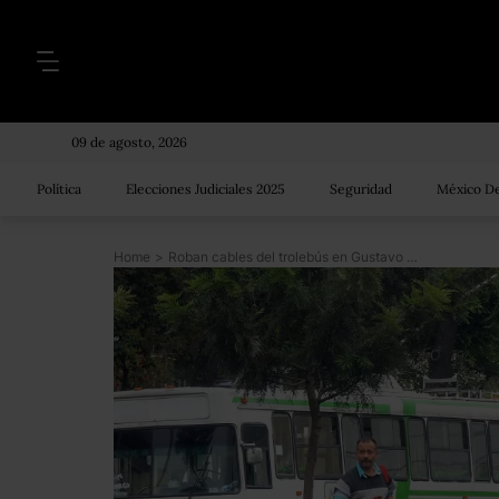
09 de agosto, 2026
Política
Elecciones Judiciales 2025
Seguridad
México De
Home
>
Roban cables del trolebús en Gustavo A. Madero; servicio en dos rutas fue suspendido 9 horas