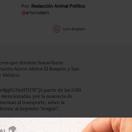
Por:
Redacción Animal Político
@
arturodaen
Leer después
ueves que durante horas fuera
Puerto Aéreo-Metro El Rosario, y San
e México.
e8jqKUNmTD17B”]A partir de las 5:00
as mencionadas, por la ausencia de
imentan al transporte, sobre la
frente al depósito “Aragón”.
cuito sobre la Avenida Eduardo Molina