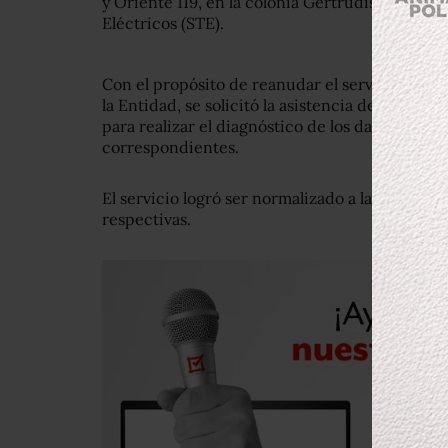
y Oriente 119, en la colonia Gertrudis Sánchez
Eléctricos (STE).
Con el propósito de reanudar el servicio, a t
la Entidad, se solicitó la asistencia del perso
para realizar el diagnóstico de los daños y efe
correspondientes.
El servicio logró ser normalizado a las 14:00 h
respectivas.