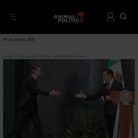
06 de agosto, 2026
Home
>
Evaluación, tutoría, reconstrucción: Aurelio Nuño deja pendientes en Educación, critica Mexicanos Primero