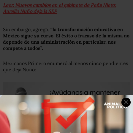
Leer. Nuevos cambios en el gabinete de Peña Nieto:
Aurelio Nuño deja la SEP
Sin embargo, agregó,
“la transformación educativa en
México sigue su curso. El éxito o fracaso de la misma no
depende de una administración en particular, nos
compete a todos”.
Mexicanos Primero enumeró al menos cinco pendientes
que deja Nuño: