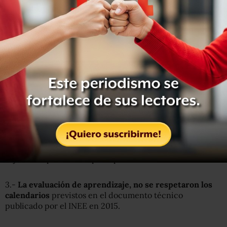
“1.- La evaluación de desempeño perdió el impulso en el
ciclo 2016-2017 al hacerla voluntaria, lo que deja una tarea
significativa para la siguiente administración.
2.-
La tutoría – uno de los principales mecanismos de
inducción y aprendizaje entre pares – sigue siendo una
gran deuda con los maestros,
no existe un registro
público federal o estatal de la tutoría, además que sigue
sujeto a disponibilidad presupuestal.
3.-
La evaluación de aprendizaje, no se respetaron los
calendarios
previstos en el documento técnico
publicado por el INEE en 2015.