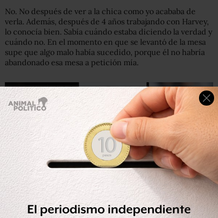
No. No después de ver a la chica como yo acababa de
verla. Además, después de 4 años trabajando con Harvey,
lo conocía bien. Sabía cuándo estaba diciendo la verdad y
cuándo no. En el momento en que se levantó de la mesa
supe que algo malo había sucedido, porque él no habría
abandonado esa mesa a petición mía.
Getty Images
Angelina Jolie, Gwyneth Paltrow y Salma Hayek son tres