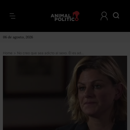
06 de agosto, 2026
Home
>
No creo que sea adicto al sexo. Él es adicto al poder: dice la exasistente de Harvey Weinstein