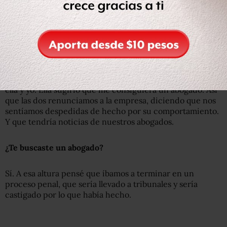
de las actrices de alto perfil que acusaron a Weinstein.
¿Luego qué hiciste?
Regresamos a Reino Unido y hablé con mi jefa en las
oficinas de Miramax. En ese momento, solo estábamos
ella y yo. Ella sugirió que me consiguiera un abogado. Así
que las dos renunciamos a la empresa, diciendo que nos
sentíamos despedidas de hecho por su comportamiento.
Y que tendría noticias de nuestros abogados.
¿Te buscaste un abogado?
Sí. A esa altura pensé que íbamos a terminar en un
proceso penal, que sería llevado a tribunales y sería
castigado por lo que había hecho.