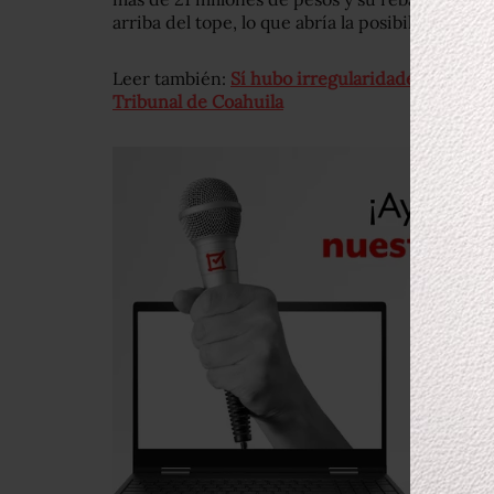
arriba del tope, lo que abría la posibilidad de q
Leer también:
Sí hubo irregularidades, pero aú
Tribunal de Coahuila