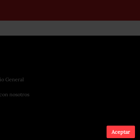
io General
con nosotros
Aceptar