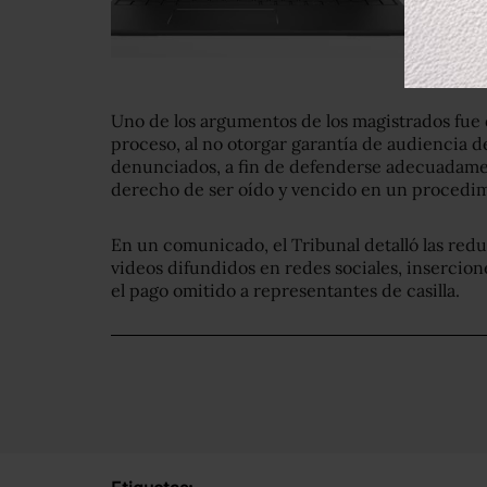
Uno de los argumentos de los magistrados fue 
proceso, al no otorgar garantía de audiencia de
denunciados, a fin de defenderse adecuadament
derecho de ser oído y vencido en un procedimi
En un comunicado, el Tribunal detalló las red
videos difundidos en redes sociales, insercion
el pago omitido a representantes de casilla.