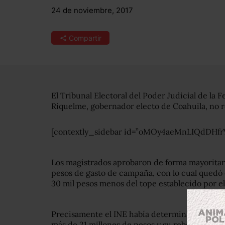
24 de noviembre, 2017
Compartir
El Tribunal Electoral del Poder Judicial de la
Riquelme, gobernador electo de Coahuila, no r
[contextly_sidebar id=”oMOy4aeMnLIQdDHf
Los magistrados aprobaron de forma mayoritaria
pesos de gasto de campaña, con lo cual quedó e
30 mil pesos menos del tope establecido por el 
Precisamente el INE había determinado que el
más de 21 millones de pesos y su rebase era de 