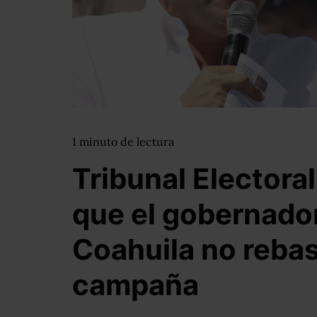
1
minuto
de lectura
Tribunal Electora
que el gobernador
Coahuila no reba
campaña