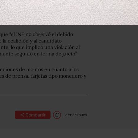
que “el INE no observó el debido
 la coalición y al candidato
e, lo que implicó una violación al
ento seguido en forma de juicio”.
ucciones de montos en cuanto a los
es de prensa, tarjetas tipo monedero y
Compartir
Leer después