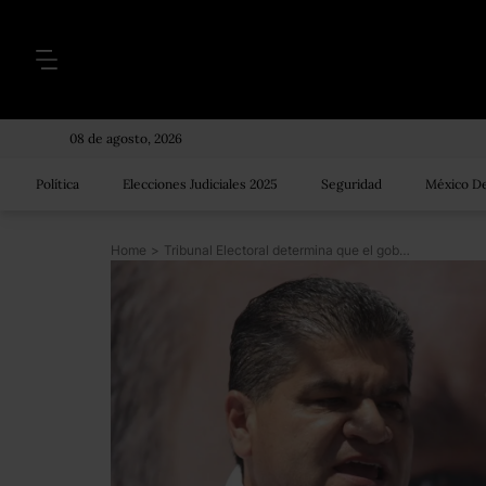
08 de agosto, 2026
Política
Elecciones Judiciales 2025
Seguridad
México De
Home
>
Tribunal Electoral determina que el gobernador electo de Coahuila no rebasó gastos de campaña