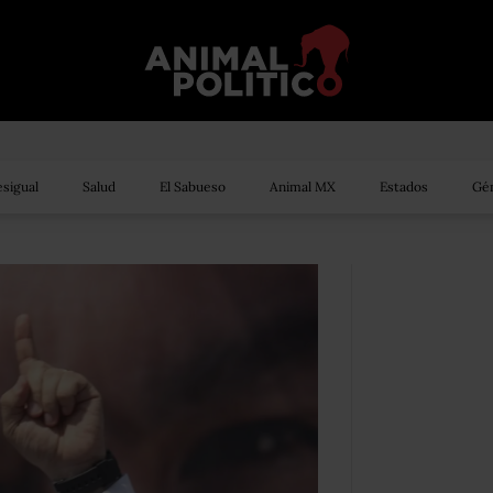
sigual
Salud
El Sabueso
Animal MX
Estados
Gén