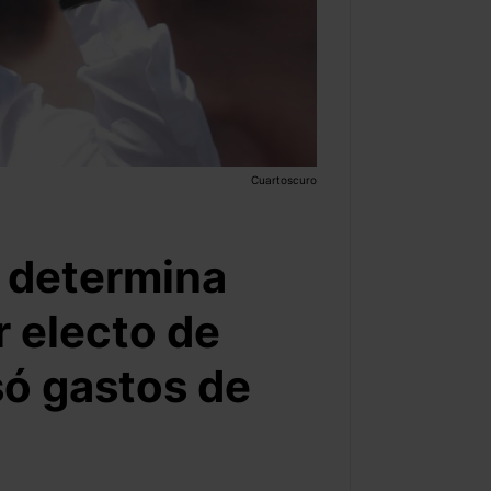
Cuartoscuro
l determina
 electo de
só gastos de