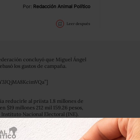
Por:
Redacción Animal Político
Leer después
 Federación concluyó que Miguel Ángel
ebasó los gastos de campaña.
rY3JQjMA8KcimVQa”]
 reducirle al priista 1.8 millones de
n $19 millones 212 mil 159.26 pesos,
Instituto Nacional Electoral (INE).
 gasto de Riquelme había sido de poco
1.7 millones, lo cual representaba 9.2%