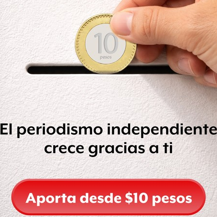
ue se anulara la elección.
n así es válido el triunfo de Riquelme: