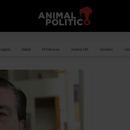
sigual
Salud
El Sabueso
Animal MX
Estados
Gén