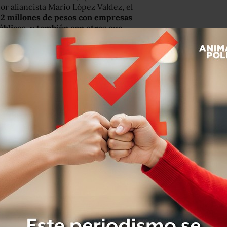
or aliancista Mario López Valdez, el
.2 millones de pesos con empresas
úblicos, y también con otras que
ola e Ildefonso Salido Ibarra.
fiscal general, Nuria Alejandra
s cuatro órdenes de aprehensión
us servicios durante la anterior
.