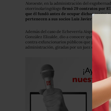
Noroeste
, en la administración del exgobernad
otorrinolaringólogo
firmó 29 contratos por 87
que él fundó antes de ocupar dichos cargos p
pertenecen a sus socios Luis Javier Salido Art
Además del caso de Echeverría Aispuro, la vice
González Elizalde, dio a conocer que hay otra
contra exfuncionarios públicos que prestaron s
administración, giradas por un juez de control