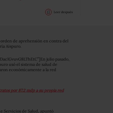
Leer después
y orden de aprehensión en contra del
ría Aispuro.
acIGvuvG8LThEtC”]En julio pasado,
uro usó el sistema de salud de
ciaron económicamente a la red
tratos por 87.2 mdp a su propia red
e Servicios de Salud, apuntó