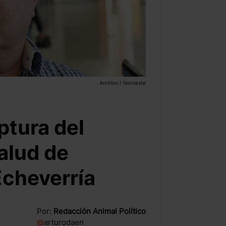
Archivo / Noroeste
ptura del
alud de
Echeverría
Por:
Redacción Animal Político
@
arturodaen