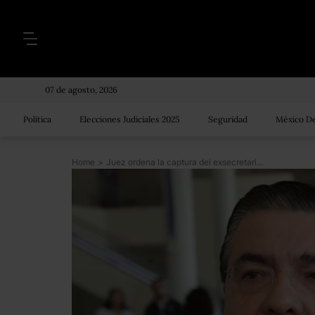
07 de agosto, 2026
Política
Elecciones Judiciales 2025
Seguridad
México De
Home
>
Juez ordena la captura del exsecretario de Salud de Sinaloa, Ernesto Echeverría