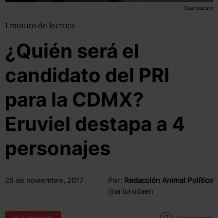
Cuartoscuro
1
minuto
de lectura
¿Quién será el
candidato del PRI
para la CDMX?
Eruviel destapa a 4
personajes
26 de noviembre, 2017
Por:
Redacción Animal Político
@
arturodaen
Compartir
Leer después