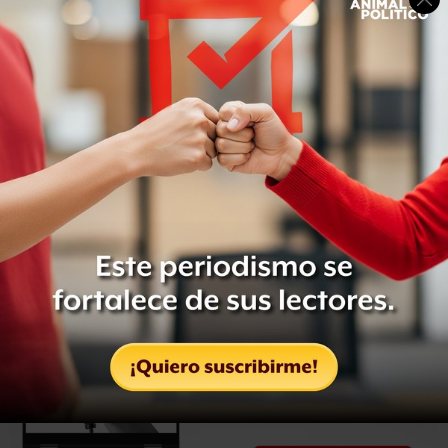
legislativos, y aportando votos al candidato presidencial
priista.
Sobre este último proceso, el exgobernador del Estado de
México mencionó que “sigue vivo” en sus aspiraciones
en 2018, y que en los próximos días dará a conocer si se
postulará.
Con información de Notimex