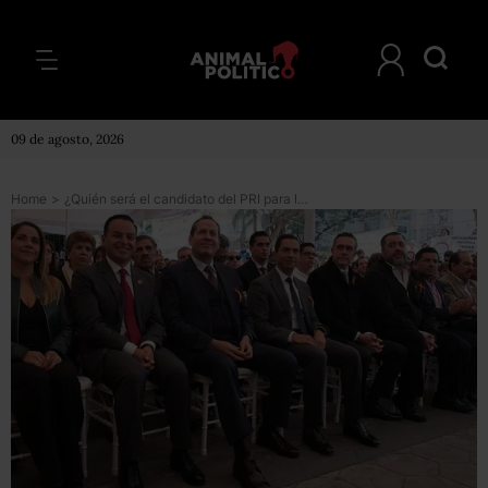
09 de agosto, 2026
Home
>
¿Quién será el candidato del PRI para la CDMX? Eruviel destapa a 4 personajes