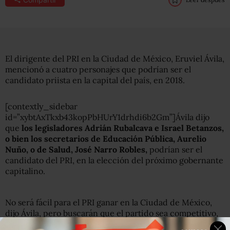
El dirigente del PRI en la Ciudad de México, Eruviel Ávila,
mencionó a cuatro personajes que podrían ser el
candidato priista en la capital del país, en 2018.
[contextly_sidebar
id=”xybtAxTkxb43kopPbHUrY1drhdi6b2Gm”]Ávila dijo
que
los legisladores Adrián Rubalcava e Israel Betanzos,
o bien los secretarios de Educación Pública, Aurelio
Nuño, o de Salud, José Narro Robles,
podrían ser el
candidato del PRI, en la elección del próximo gobernante
capitalino.
No será fácil para el PRI ganar en la Ciudad de México,
dijo Ávila, pero buscarán que el partido sea competitivo,
ganando la mayor cantidad de alcaldías y escaños