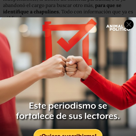
abandonó el cargo para buscar otro más,
para que se
identifique a chapulines.
Todo con información que ya es
pública”.
Sin perder de vista además las redes políticas que
soportan a los aspirantes, porque, como dice Juan
Manuel, eso es lo que afecta sus decisiones como
servidores públicos “dependiendo de qué grupo lleguen,
del lado político y del lado económico, es lo que define
hacía donde van a llevar sus acciones que favorecen a
esos grupos generalmente en contra del interés general
de los ciudadanos”.
Para el trabajo, que acompañan organizaciones como
Fundenl, Curul 43 Nuevo León, Amedi Capitulo Nuevo
León y Alianza Cívica, se revisarán tres fuentes de
información: la que tienen que entregar por obligación a
los órganos electorales, la que tienen pública en sus
perfiles, y la información que ya se haya documentado en
medios que se pueda comprobar.