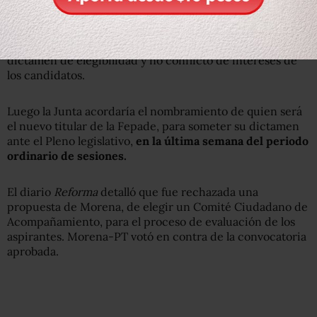
Herrera agregó que el 11 de diciembre la Comisión de
Justicia remitirá a la Junta de Coordinación Política el
dictamen de elegibilidad y no conflicto de intereses de
los candidatos.
Luego la Junta acordaría el nombramiento de quien será
el nuevo titular de la Fepade, para someter su dictamen
ante el Pleno legislativo,
en la última semana del periodo
ordinario de sesiones.
El diario
Reforma
detalló que fue rechazada una
propuesta de Morena, de elegir un Comité Ciudadano de
Acompañamiento, para el proceso de evaluación de los
aspirantes. Morena-PT votó en contra de la convocatoria
aprobada.