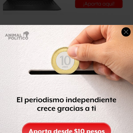
Santiago Nieto fue elegido con votación pública, en
tablero.
Una vez que se apruebe la convocatoria, se prevé que sea
publicada entre 13 al 17 de noviembre, plazo en el que los
interesados en ser titulares de la Fepade podrán
inscribirse y remitir sus documentos a la Comisión de
Justicia, la cual determinará el formato de las
comparecencias,
que serían entre el 27 de noviembre y
el 8 de diciembre.
Los aspirantes, entre otros requisitos, deberán ser
mexicanos por nacimiento, tener por lo menos 30 años
de edad, cinco años de experiencia como abogado, no
haber sido condenados por delito doloso y no haber
desempeñado cargo partidista en los últimos seis años.