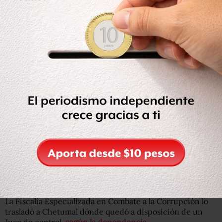
Este lunes 27 de noviembre, también fue aprehendido
Roosevelt “N”,
extesorero de Borge
, por desempeño
irregular de la función pública. El exfuncionario estaba
por fugarse, pero fue detenido en el aeropuerto
Internacional de Tijuana, en Baja California, gracias a una
alerta migratoria.
La Fiscalía Especializada en Combate a la Corrupción lo
trasladó a Chetumal dónde quedó a disposición de un