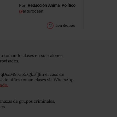
Por:
Redacción Animal Político
@
arturodaen
Leer después
án tomando clases en sus salones,
rovisados.
cqDscM9rGp5xgkB”]En el caso de
os de niños toman clases vía WhatsApp
undo.
enazas de grupos criminales,
es.