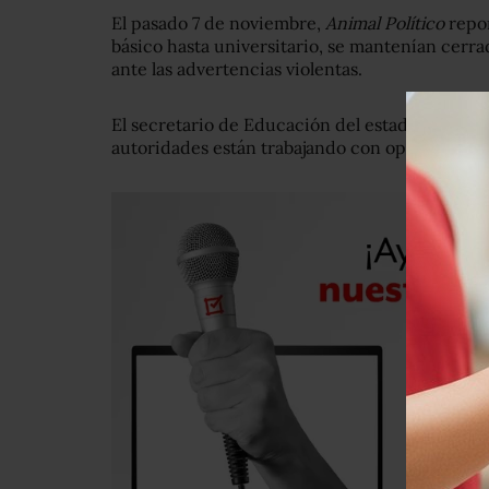
El pasado 7 de noviembre,
Animal Político
repor
básico hasta universitario, se mantenían cer
ante las advertencias violentas.
El secretario de Educación del estado, José Lui
autoridades están trabajando con operativos, 