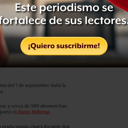
os alumnos toman clases vía internet,
300 escuelas cierran por amenazas del
smo del 7 de septiembre dañó la
a.
ños, y cerca de 500 alumnos han
eportó
el diario
Reforma.
o grado toman clases durante dos