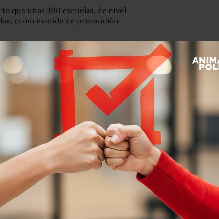
tó que unas 300 escuelas, de nivel
radas, como medida de precaución,
s González de la Vega, dijo que las
para recuperar la normalidad.