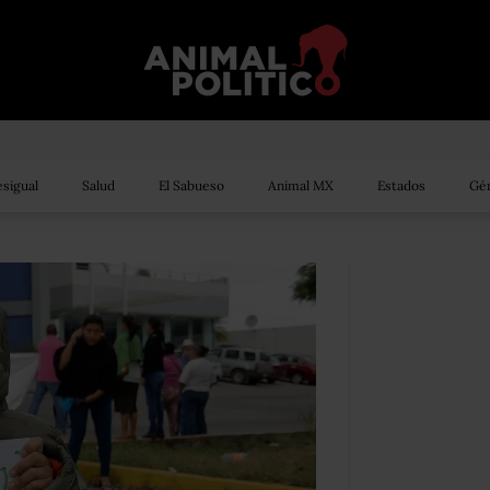
sigual
Salud
El Sabueso
Animal MX
Estados
Gén