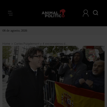
08 de agosto, 2026
Home
>
Carles Puigdemont y 4 exconsejeros declararán ante la justicia belga el 17 de noviembre