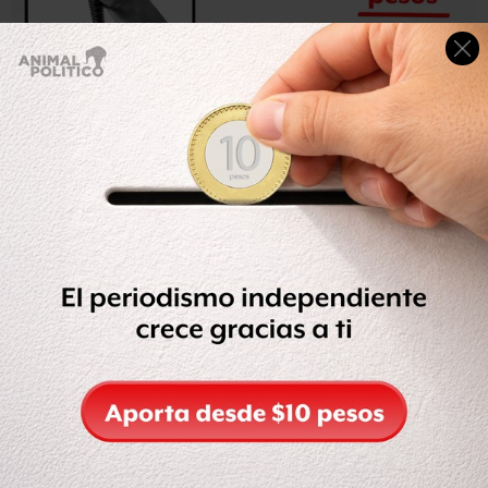
Puigdemont, así como los cuatro consejeros (Antoni
Comín, Clara Ponsatí, Lluís Puig y Meritxell Serret), se
entregaron voluntariamente a la justicia belga el domingo
y fueron dejados en libertad condicional sin fianza en las
últimas horas de la noche.
“En libertad y sin fianza. Nuestro pensamiento está con
los compañeros injustamente encarcelados por un Estado
alejado de la práctica democrática”, tuiteó Puigdemont,
quien se encuentra en Bruselas junto a cuatro miembros
de su gobierno cesado por Madrid.
Entre las medidas cautelares para su libertad se incluyen
la prohibición de salir del territorio belga, el retiro del