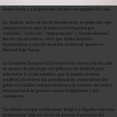
pasaporte y la obligación de estar en comunicación
domiciliaria y a disposición del juez encargado del caso.
En Madrid, ocho de los 14 miembros de su gobierno, que
comparecieron ante la justicia investigados por
“rebelión”, “sedición”, “malversación” y “desobediencia”,
fueron encarcelados. Otro, que había dimitido
oponiéndose a una declaración unilateral, quedó en
libertad bajo fianza.
La Comisión Europea (CE) reiteró este lunes una vez más
su apoyo a la estrategia del gobierno de Madrid para
solucionar la crisis catalana, que la pasada semana
conllevó a la detención provisional de exmiembros del
gobierno catalán independentista y la emisión del orden
internacional de prisión contra Puigdemont y sus
consejeros.
“La última vez que verificamos, Bélgica y España eran una
democracia”, dijo en rueda de prensa el portavoz del