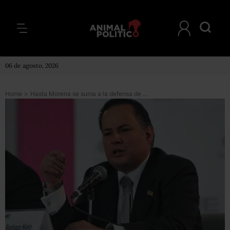
06 de agosto, 2026
Home
>
Hasta Morena se suma a la defensa de Santiago Nieto para que siga al frente de la Fepade