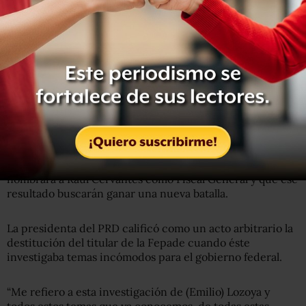
Por otra parte, Alejandra Barrales, presidenta nacional del
PRD, señaló que el Frente Ciudadano por México
intentará impedir la remoción de Santiago Nieto.
Barrales recordó que el Frente luchó porque no se
nombrara a Raúl Cervantes como Fiscal General y que ese
resultado buscarán ganar una nueva batalla.
La presidenta del PRD calificó como un acto arbitrario la
destitución del titular de la Fepade cuando éste
investigaba temas incómodos para el gobierno federal.
“Me refiero a esta investigación de (Emilio) Lozoya y
todos estos temas que ya conocemos, de todas estas