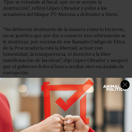
“Que se reinstale al fiscal, que no se acepte la
destitución”, refirió López Obrador y pidió a los
senadores del bloque PT-Morena a defender a Nieto.
“No debieron destituirlo de la manera como lo hicieron,
no se justifica que por dar a conocer una información se
le destituya, por encima de ese llamado Código de Ética
de la Procuraduría está la libertad, actuar con
honestidad, la transparencia, el derecho a la libre
manifestación de las ideas”, dijo López Obrador y aseguró
que el gobierno federal busca ocultar otro escándalo de
corrupción.