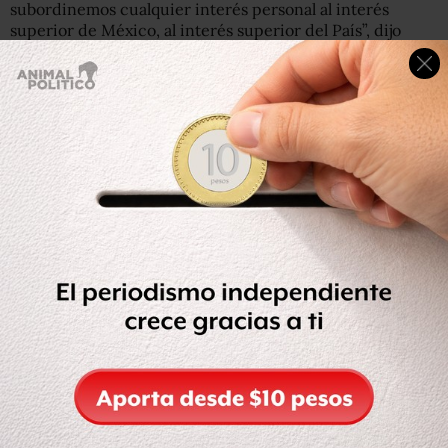
subordinemos cualquier interés personal al interés
superior de México, al interés superior del País”, dijo
Anaya en entrevista para Reforma.
Zavala criticó la declaración de Anaya.”¡Claro! Se nota que
está concentradísimo en ser presidente del PAN y apoyar
a nuestros candidatos”, escribió en Twitter.
¡Claro! Se nota que está concentradísimo en ser
presidente del PAN y apoyar a nuestros candidatos…
https://t.co/ayrxeJsAXL
— Margarita Zavala (@Mzavalagc)
May 25, 2017
En las elecciones mexiquenses del 4 de junio, el PAN
quedó en tercer lugar, detrás del PRI y Morena.
Tras la derrota, en un video difundido en sus redes
sociales, la exprimera dama responsabilizó a Anaya de la
derrota en el Estado de México.