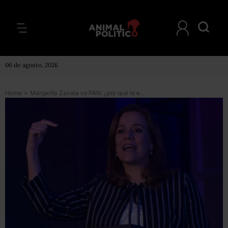
06 de agosto, 2026
Home
>
Margarita Zavala vs PAN: ¿por qué la exprimera dama piensa renunciar a su militancia?