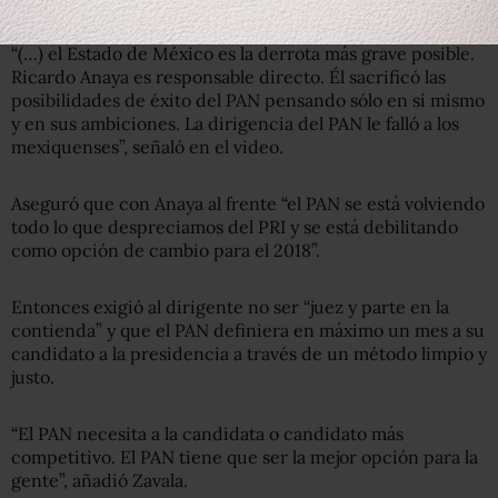
“(…) el Estado de México es la derrota más grave posible.
Ricardo Anaya es responsable directo. Él sacrificó las
posibilidades de éxito del PAN pensando sólo en sí mismo
y en sus ambiciones. La dirigencia del PAN le falló a los
mexiquenses”, señaló en el video.
Aseguró que con Anaya al frente “el PAN se está volviendo
todo lo que despreciamos del PRI y se está debilitando
como opción de cambio para el 2018”.
Entonces exigió al dirigente no ser “juez y parte en la
contienda” y que el PAN definiera en máximo un mes a su
candidato a la presidencia a través de un método limpio y
justo.
“El PAN necesita a la candidata o candidato más
competitivo. El PAN tiene que ser la mejor opción para la
gente”, añadió Zavala.