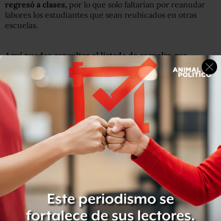
regresó a clases,
por lo que solo faltarían por reanudar
labores los estudiantes que sean reubicados en otras
escuelas.
Aquí puedes consultar el listado de escuelas que
reanudan clases en:
Ciudad de México