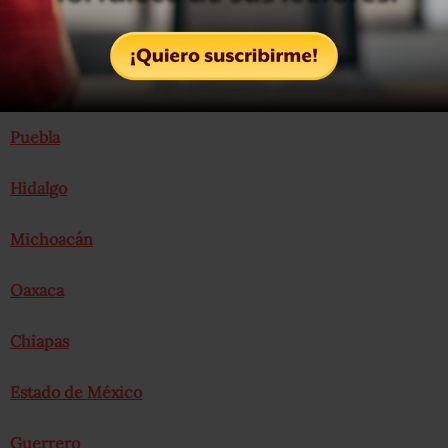
Morelos
Puebla
Hidalgo
Michoacán
Oaxaca
Chiapas
Estado de México
Guerrero