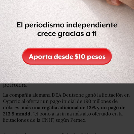
El licitante ganador del área contractual Cárdenas-Mora
es la empresa egipcia Cheiron Holdings Limited.
#FarmoutsPemex
pic.twitter.com/p3LJKye4g0
— SENER México (@SENER_mx)
4 de octubre de 2017
Ogarrio, un campo maduro de gran reserva
petrolera
La compañía alemana DEA Deutsche ganó la licitación en
Ogarrio al ofertar un pago inicial de 190 millones de
dólares,
más una regalía adicional de 13% y un pago de
213.9 mmdd
, “el bono a la firma más alto ofertado en la
licitaciones de la CNH”, según Pemex.