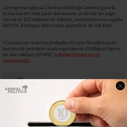
La empresa egipcia Cheiron Holdings Limited ganó la
licitación del esta parte del sureste al ofertar un pago
inicial de 125 millones de dólares, incluyendo una regalía
del 13%. El bloque abarca una superficie de 168 km2
“Cuenta con reservas probadas (1P) por 93 millones de
barriles de petróleo crudo equivalente (MMbpce) ligero
de alta calidad (39°API)”,
informó Pemex en un
comunicado.