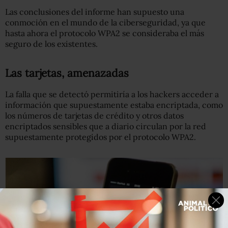
Las conclusiones del informe han supuesto una
conmoción en el mundo de la ciberseguridad, ya que
hasta ahora el protocolo WPA2 se consideraba el más
seguro de los existentes.
Las tarjetas, amenazadas
La falla que se detectó permitiría a los hackers acceder a
información que supuestamente estaba encriptada, como
los números de tarjetas de crédito y otros datos
encriptados sensibles que a diario circulan por la red
supuestamente protegidos por el protocolo WPA2.