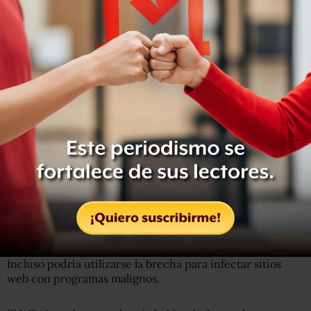
AFP
Los teléfonos móviles, como otros dispositivos, podrían
verse infectados.
Vanhoef y Piessens bautizaron el tipo de ataque que
descubrieron como ataque KRACS, un método que
puede servir, según Piessens, “para robar información
sensible del usuario, como números de tarjetas de
crédito, correos electrónicos, contraseñas,
conversaciones de chat… “.
Incluso podría utilizarse la brecha para infectar sitios
web con programas malignos.