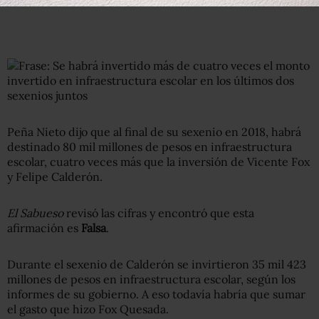
Peña Nieto dijo que al final de su sexenio en 2018, habrá
destinado 80 mil millones de pesos en infraestructura
escolar, cuatro veces más que la inversión de Vicente Fox
y Felipe Calderón.
El Sabueso
revisó las cifras y encontró que esta
afirmación es
Falsa
.
Durante el sexenio de Calderón se invirtieron 35 mil 423
millones de pesos en infraestructura escolar, según los
informes de su gobierno. A eso todavía habría que sumar
el gasto que hizo Fox Quesada.