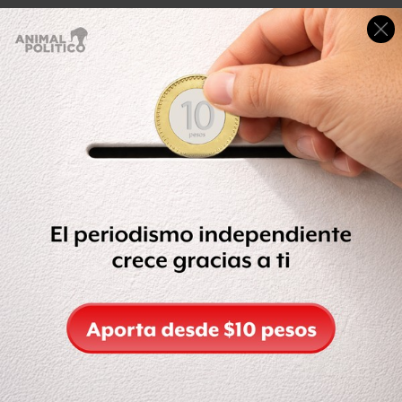
La Encuesta Nacional sobre Disponibilidad y Uso de
Tecnologías de la Información en los Hogares que realiza
año con año el Instituto Nacional de Estadística y
Geografía (INEGI), que cita el presidente, aclara que por
un cambio en la metodología de la medición entre 2014 y
2015 “las cifras de usuarios no son comparables”.
En los datos se observa que entre 2014 y 2015 hubo un
crecimiento de usuarios que rompe con la tendencia de
los años previos. En 2013 hay 46 millones, en 2014 hubo
47.4 millones y al siguiente año, 62.4.
Así, en el mejor de los casos, se puede decir que entre
2012 y 2014 hubo un crecimiento de 15.9% en número de
usuarios. Y que en entre 2015 y 2016 el INEGI reconoce
un crecimiento de 2.1%.
El presidente da un dato que, según el mismo INEGI, no
es posible citar.