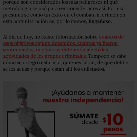
porqué son considerados los más peligrosos ni qué
metodología se usó para ser considerados así. Por eso,
presumirse como un éxito en el combate al crimen en
esta administración es, por lo menos,
Engañoso
.
Al día de hoy, no existe información sobre
cuántos de
esos objetivos siguen detenidos, cuántos ya fueron
sentenciados, ni cómo su detención afectó las
actividades de los grupos criminales
. Tampoco se sabe
cómo se integró esta lista, quiénes faltan, de qué delitos
se les acusa y porque están ahí los enlistados.