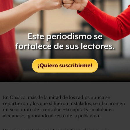
El resultado fue el mismo: miles de radios robados o
subutilizados.
En Michoacán, por ejemplo, las autoridades estatales
dijeron que desconocen el destino de los 200 radios de
alerta sísmica que les envió el gobierno federal en 2012, y
aseguraron que “la ley no las obliga” a contar con esa
información, a pesar de que la legislación dice lo
contrario.
En Oaxaca, más de la mitad de los radios nunca se
repartieron y los que sí fueron instalados, se ubicaron en
un solo punto de la entidad –la capital y localidades
aledañas–, ignorando al resto de la población.