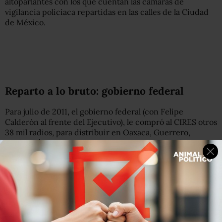
altoparlantes con los que cuentan las cámaras de
vigilancia policiaca repartidas en las calles de la Ciudad
de México.
Reparto a lo bruto: gobierno federal
Para julio de 2011, el gobierno federal (con Felipe
Calderón al frente del Ejecutivo), le compró al CIRES otros
38 mil radios, para distribuir en Oaxaca, Guerrero,
Michoacán y –nuevamente– en la capital del país.
El mismo contrato de compra establecía que el CIRES solo
debía dotar al gobierno federal de los aparatos, mientras
que “la distribución será responsabilidad de la
Coordinación General de Protección Civil, bajo los
criterios que ella establezca”.