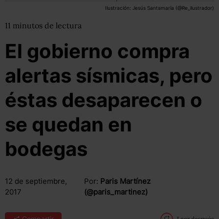
Ilustración: Jesús Santamaría (@Re_ilustrador)
11
minutos
de lectura
El gobierno compra
alertas sísmicas, pero
éstas desaparecen o
se quedan en
bodegas
12 de septiembre,
Por:
Paris Martínez
2017
(@paris_martinez)
Compartir
Leer después