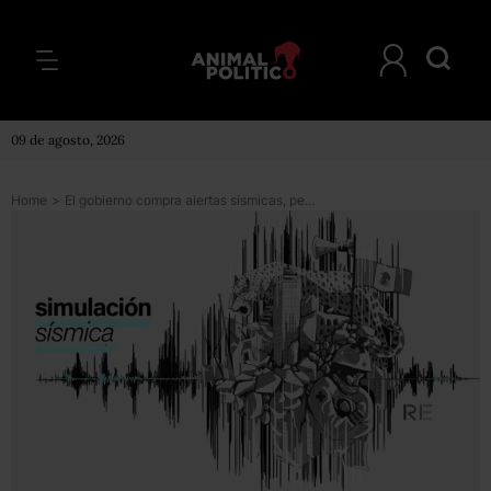
09 de agosto, 2026
Home
>
El gobierno compra alertas sísmicas, pero éstas desaparecen o se quedan en bodegas