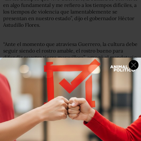
en algo fundamental y me refiero a los tiempos difíciles, a
los tiempos de violencia que lamentablemente se
presentan en nuestro estado”, dijo el gobernador Héctor
Astudillo Flores.
“Ante el momento que atraviesa Guerrero, la cultura debe
seguir siendo el rostro amable, el rostro bueno para
difundir nuestra tierra maravillosa”, agregó el mandatario.
Astudillo Flores señaló que en los próximos días se dará a
conocer la campaña Orgullo Guerrero en la Ciudad de
México y en el puerto de Acapulco, con el objetivo de
fortalecer e impulsar el desarrollo de la cultura y las artes
en la entidad.