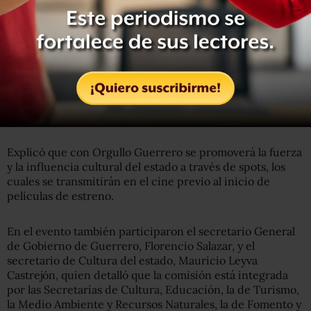
Explicó que con Orgullo Guerrero se promoverá la fuerza
y la influencia cultural del estado a través de spots, los
cuales se transmitirán en el cine previo al inicio de
películas de estreno.
En el evento también participaron el secretario General
de Gobierno de Guerrero, Florencio Salazar, y el
secretario de Cultura del estado, Mauricio Leyva
Castrejón, quien detalló que la comisión está integrada
por las Secretarías de Cultura, Educación, la de Turismo,
la Medio Ambiente y Recursos Naturales, la de Fomento y