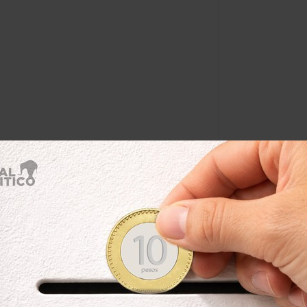
Will Smith
Por:
Alba Calderón
Leer después