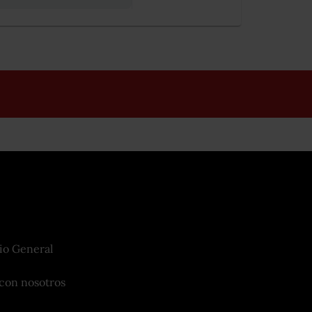
io General
con nosotros