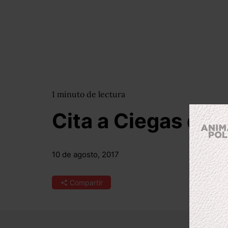
1
minuto
de lectura
Cita a Ciegas de 
10 de agosto, 2017
Compartir