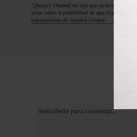
“ [Barack Obama] me dijo que yo tenía las orejas
actor sobre la posibilidad de que él protagonic
expresidente de Estados Unidos.
Suscribete para comentar...