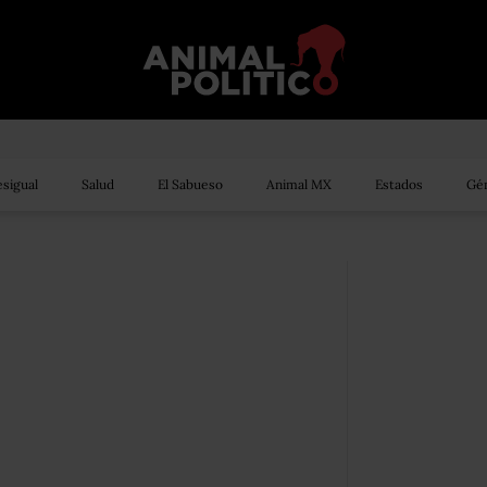
sigual
Salud
El Sabueso
Animal MX
Estados
Gén