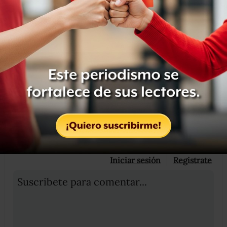
como estadunidenses”, declaró el presidente de Estados
Unidos.
Compartir
Leer después
OCULTAR COMENTARIOS
Iniciar sesión
Registrate
Suscribete para comentar...