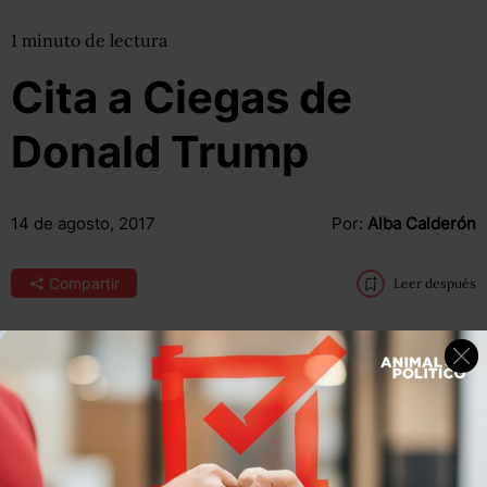
1
minuto
de lectura
Cita a Ciegas de
Donald Trump
14 de agosto, 2017
Por:
Alba Calderón
Compartir
Leer después
“
El racismo es maldad, y aquellos que provocan violencia
en su nombre son criminales y maleantes, incluyendo el
KKK, neonazis, supremacistas blancos y grupos de odio
que son una repugnancia a todo aquello que atesoramos