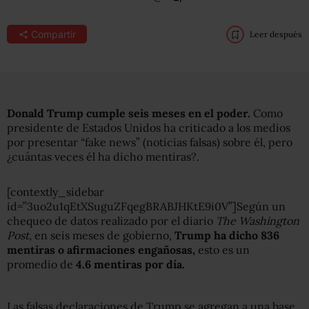
Compartir
Leer después
Donald Trump cumple seis meses en el poder.
Como
presidente de Estados Unidos ha criticado a los medios
por presentar “fake news” (noticias falsas) sobre él, pero
¿cuántas veces él ha dicho mentiras?.
[contextly_sidebar
id=”3uo2u1qEtXSuguZFqegBRABJHKtE9i0V”]Según un
chequeo de datos realizado por el diario
The Washington
Post
, en seis meses de gobierno,
Trump ha dicho 836
mentiras o afirmaciones engañosas,
esto es un
promedio de
4.6 mentiras por día.
Las falsas declaraciones de Trump se agregan a una base