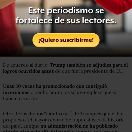
De acuerdo al diario,
Trump también se adjudica para él
logros ocurridos antes
de que fuera presidente de EU.
Unas 30 veces ha promocionado que consiguió
inversiones
o hecho anuncios sobre empleos que ya
habían ocurrido.
Otro de los dichos “mentirosos” de Trump es que él ha
propuesto “el mayor recorte de impuestos en la historia
del país”, aunque
su administración no ha publicado
ningún plan más allá del papel
y aunque aplicara un