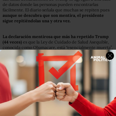
de datos donde las personas pueden encontrarlas
fácilmente. El diario señala que muchas se repiten pues
aunque se descubra que son mentira, el presidente
sigue repitiéndolas una y otra vez.
La declaración mentirosa que más ha repetido Trump
(44 veces)
es que la Ley de Cuidado de Salud Asequible,
conocida como Obamacare, está “esencialmente muerta”,
sin embargo datos oficiales del Congreso señalan que el
gasto en este rubro se mantendrá estable en el futuro.
Y aunque ha repetido mucho que el Obamacare está
muerto, no ha sido suficiente para obtener los votos
suficientes entre los legisladores pera derogarlo.