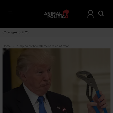
07 de agosto, 2026
Home
>
Trump ha dicho 836 mentiras o afirmaciones engañosas en sus primeros seis meses de gobierno: WP