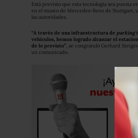
Está previsto que esta tecnología sea puesta e
en el museo de Mercedes-Benz de Stuttgart, u
las autoridades.
“A través de una infraestructura de
parking
i
vehículos, hemos logrado alcanzar el estaci
de lo previsto”
, se congratuló Gerhard Steige
un comunicado.