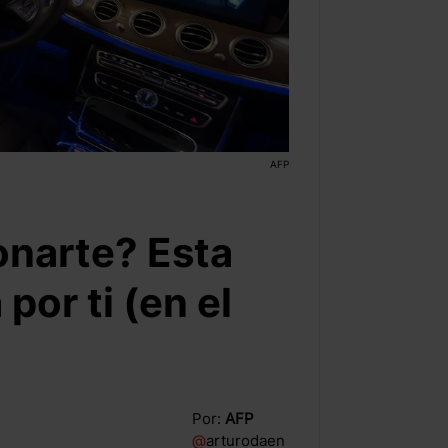
AFP
onarte? Esta
por ti (en el
Por:
AFP
@
arturodaen