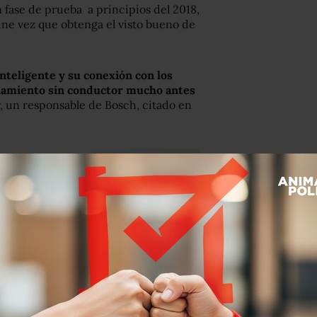
n fase de prueba a principios del 2018,
ne vez que obtenga el visto bueno de
nteligente y su conexión con los
onamiento sin conductor mucho antes
r, un responsable de Bosch, citado en