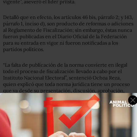
vigente”, aseveró el líder priista.
Detalló que en efecto, los artículos 46 bis, párrafo 2; y 143,
párrafo 1, inciso d), son producto de reformas o adiciones
al Reglamento de Fiscalización; sin embargo, éstas nunca
fueron publicadas en el Diario Oficial de la Federación
para su entrada en vigor ni fueron notificadas a los
partidos políticos.
“La falta de publicación de la norma convierte en ilegal
todo el proceso de fiscalización llevado a cabo por el
Instituto Nacional Electoral”, sentenció Ochoa Reza,
quien explicó que toda norma jurídica tiene un proceso
que va desde su presentación, discusión, aprobación,
publicación y entrada en vigor.
“Tan es así, que en la redacción de las reformas o
adiciones al reglamento en cita, se incluye la leyenda:
‘publíquese en el Diario Oficial de Federación'”, con lo
cual se producirían efectos ante terceros y se daría