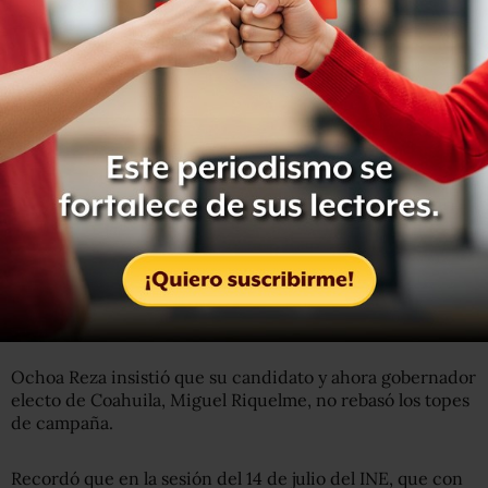
certeza sobre el contenido de la norma; sin embargo, el
INE omitió esta parte del proceso, aseguró.
Además de este error, advirtió que existen otras
inconsistencias graves que igualmente señalan en su
recurso y citó como ejemplo que se incumplieron los
plazos establecidos en la ley para el proceso de
fiscalización.
Asimismo, sostuvo, no se garantizó el derecho de
audiencia que les corresponde conforme a la ley y no se
cumplió el principio de certeza debido a la cantidad de
modificaciones que sufrió el dictamen de la Unidad de
Fiscalización de los informes de gastos de campaña.
Ochoa Reza insistió que su candidato y ahora gobernador
electo de Coahuila, Miguel Riquelme, no rebasó los topes
de campaña.
Recordó que en la sesión del 14 de julio del INE, que con