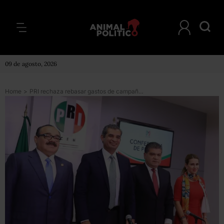
09 de agosto, 2026
Home
>
PRI rechaza rebasar gastos de campaña en Coahuila; INE aplicó reglas equivocadas acusan